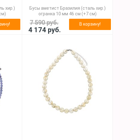
ь хир.)
Бусы аметист Бразилия (сталь хир.)
см)
огранка 10 мм 46 см (+7 см)
7 590 руб.
зину!
В корзину!
4 174 руб.