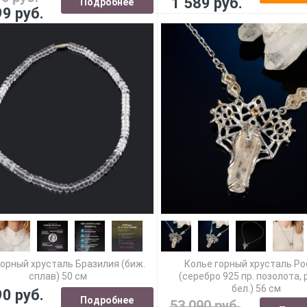
1 589 руб.
Подробнее
99 руб.
горный хрусталь Бразилия (биж.
Колье горный хрусталь Р
сплав) 50 см
(серебро 925 пр. позолота, 
бел.) 56 см
90 руб.
Подробнее
53 090 руб.