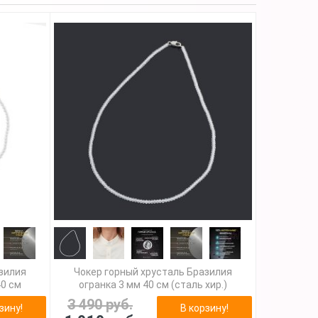
азилия
Чокер горный хрусталь Бразилия
40 см
огранка 3 мм 40 см (сталь хир.)
3 490 руб.
зину!
В корзину!