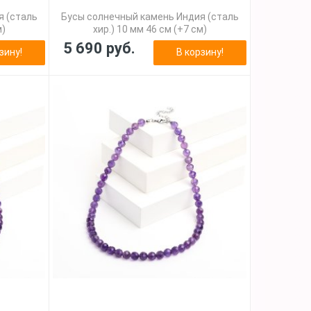
я (сталь
Бусы солнечный камень Индия (сталь
м)
хир.) 10 мм 46 см (+7 см)
5 690 руб.
зину!
В корзину!