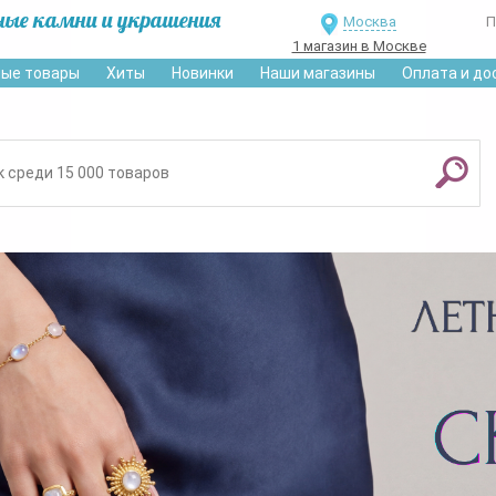
ные камни и украшения
Москва
П
1 магазин в Москве
ые товары
Хиты
Новинки
Наши магазины
Оплата и до