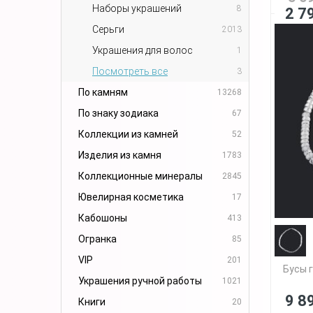
Наборы украшений
8
2 7
Серьги
2013
Украшения для волос
1
Посмотреть все
3
По камням
13268
По знаку зодиака
67
Коллекции из камней
52
Изделия из камня
1783
Коллекционные минералы
2845
Ювелирная косметика
17
Кабошоны
413
Огранка
85
VIP
201
Бусы 
Украшения ручной работы
1021
9 8
Книги
20