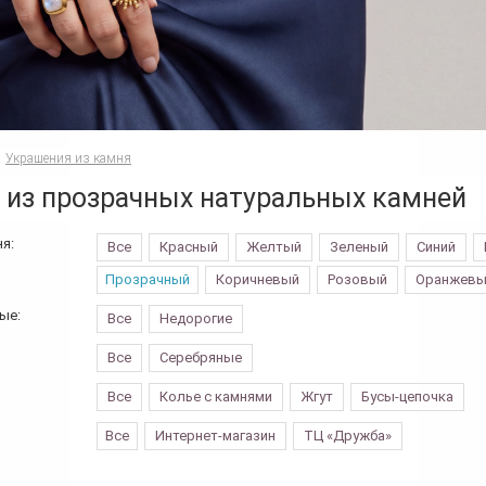
Украшения из камня
 из прозрачных натуральных камней
я:
Все
Красный
Желтый
Зеленый
Синий
Прозрачный
Коричневый
Розовый
Оранжевы
ые:
Все
Недорогие
Все
Серебряные
Все
Колье с камнями
Жгут
Бусы-цепочка
Все
Интернет-магазин
ТЦ «Дружба»