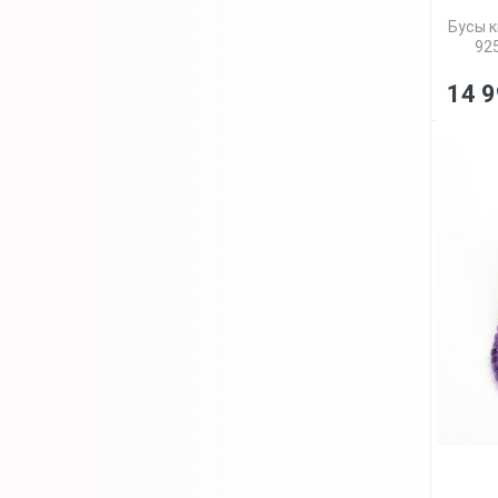
Бусы к
925
14 9