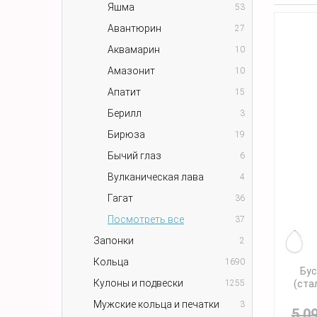
Яшма
53
Авантюрин
27
Аквамарин
10
Амазонит
10
Апатит
15
Берилл
3
Бирюза
19
Бычий глаз
6
Вулканическая лава
4
Гагат
36
Посмотреть все
37
Запонки
2
Кольца
1690
Бус
Кулоны и подвески
1255
(ста
Мужские кольца и печатки
3
5 0