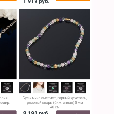
1 919 руб.
оссия
Бусы микс аметист, горный хрусталь,
родир.
розовый кварц (биж. сплав) 8 мм
48 см
8 190 руб.