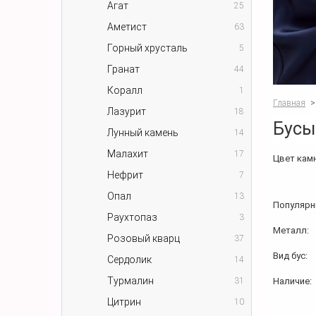
Агат
25
Аметист
63
Горный хрусталь
5
Гранат
44
Коралл
1
Главная
>
Лазурит
18
Бусы
Лунный камень
14
Малахит
17
Цвет камн
Нефрит
7
Опал
13
Популярн
Раухтопаз
3
Металл:
Розовый кварц
37
Вид бус:
Сердолик
14
Турмалин
31
Наличие:
Цитрин
10