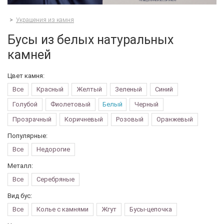
>
Украшения из камня
Бусы из белых натуральных
камней
Цвет камня:
Все
Красный
Желтый
Зеленый
Синий
Голубой
Фиолетовый
Белый
Черный
Прозрачный
Коричневый
Розовый
Оранжевый
Популярные:
Все
Недорогие
Металл:
Все
Серебряные
Вид бус:
Все
Колье с камнями
Жгут
Бусы-цепочка