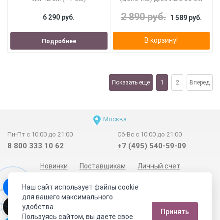
2 890 руб.
6 290 руб.
1 589 руб.
В корзину!
Подробнее
Показать еще
1
2
Вперед
Москва
Пн-Пт с 10:00 до 21:00
Сб-Вс с 10:00 до 21:00
8 800 333 10 62
+7 (495) 540-59-09
Новинки
Поставщикам
Личный счет
Договор-оферта
О нас
Наши магазины
Наш сайт использует файлы cookie
Отзывы покупателей
Сертификаты
Статьи
для вашего максимального
удобства.
Обратная связь
Видео о камнях
СОУТ
Телеграм
Принять
Пользуясь сайтом, вы даете свое