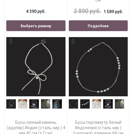
см
2 890 руб.
4 390 руб.
1 589 руб.
Выбрать размер
Подробнее
Бусы лунный камень
Бусы перламутр белый
(адуляр) Индия (сталь хир.) 4
Индонезия (сталь хир.)
мм 42 см (+7 см)
(цепочка) длинные 68 см