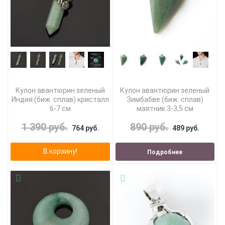
Кулон авантюрин зеленый
Кулон авантюрин зеленый
Индия (биж. сплав) кристалл
Зимбабве (биж. сплав)
6-7 см
маятник 3-3,5 см
1 390 руб.
890 руб.
764 руб.
489 руб.
В корзину!
Подробнее