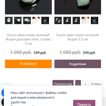
Кулон авантюрин зеленый
Кулон авантюрин зеленый
Индия дельфин (биж. сплав)
Индия 3,5 см
3 см
1 090 руб.
1 090 руб.
599 руб.
599 руб.
В корзину!
Подробнее
Показать еще
1
2
Вперед
Наш сайт использует файлы cookie
для вашего максимального
Москва
удобства.
Принять