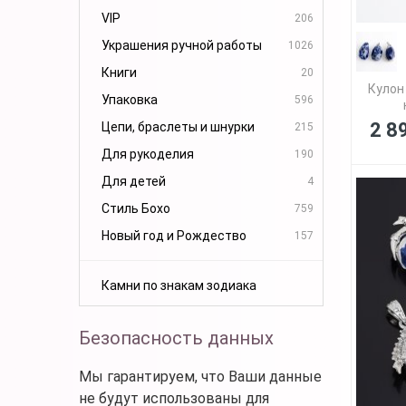
VIP
206
Украшения ручной работы
1026
Книги
20
Кулон
Упаковка
596
2 8
Цепи, браслеты и шнурки
215
Для рукоделия
190
Для детей
4
Стиль Бохо
759
Новый год и Рождество
157
Камни по знакам зодиака
Безопасность данных
Мы гарантируем, что Ваши данные
не будут использованы для