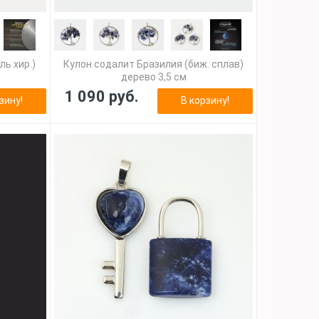
ль хир.)
Кулон содалит Бразилия (биж. сплав)
дерево 3,5 см
1 090 руб.
зину!
В корзину!