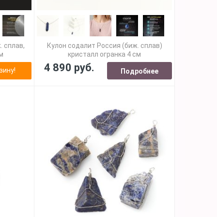
. сплав,
Кулон содалит Россия (биж. сплав)
см
кристалл огранка 4 см
4 890 руб.
зину!
Подробнее