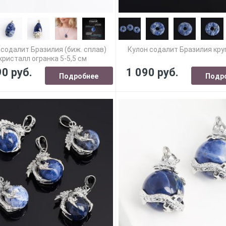
 содалит Бразилия (биж. сплав)
Кулон содалит Бразилия круг
кристалл огранка 5-5,5 см
90 руб.
1 090 руб.
Подробнее
Подр