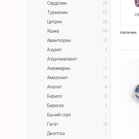
Сердолик
20
Турмалин
23
Цитрин
63
Яшма
28
Наличие:
Авантюрин
31
Азурит
5
Азуромалахит
1
Аквамарин
17
Амазонит
11
Апатит
8
Берилл
2
Бирюза
5
Бычий глаз
1
Гагат
10
Диоптаз
1