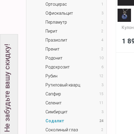
Ортоцерас
1
Офиокальцит
3
Перламутр
2
Кулон
Пирит
2
1 8
Празиолит
4
Не забудьте вашу скидку!
Пренит
2
Родонит
10
Родохрозит
6
Рубин
12
Рутиловый кварц
3
Сапфир
15
Селенит
11
Симбирцит
3
Содалит
24
Соколиный глаз
2