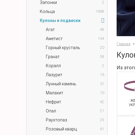
Запонки
2
Кольца
1698
Кулоны и подвески
Агат
48
Аметист
144
Главная
>
Горный хрусталь
20
Куло
Гранат
58
Коралл
2
Из этог
Лазурит
16
Лунный камень
31
Малахит
10
Нефрит
42
Опал
21
Раухтопаз
25
Розовый кварц
61