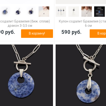
 содалит Бразилия (биж. сплав)
Кулон содалит Бразилия (ста
дракон 3-3,5 см
6 см
90 руб.
590 руб.
В корзину!
В кор