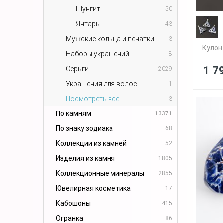
Шунгит
50
Янтарь
43
Мужские кольца и печатки
3
Кулон
Наборы украшений
8
1 7
Серьги
2029
Украшения для волос
1
Посмотреть все
3
По камням
13371
По знаку зодиака
68
Коллекции из камней
52
Изделия из камня
1805
Коллекционные минералы
2855
Ювелирная косметика
17
Кабошоны
415
Огранка
86