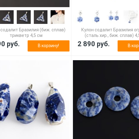
 содалит Бразилия (биж. сплав)
Кулон содалит Бразилия о
трикветр 4,5 см
(сталь хир., биж. сплав) 4
90 руб.
2 890 руб.
В корзину!
В кор