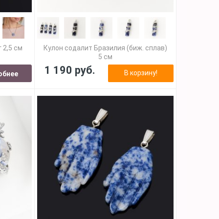
 2,5 см
Кулон содалит Бразилия (биж. сплав)
5 см
1 190 руб.
В корзину!
обнее