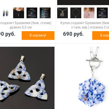
 содалит Бразилия (биж. сплав)
Кулон содалит Бразилия (биж
дракон 5,5 см
сталь хир.) огранка 3 
90 руб.
690 руб.
В корзину!
В кор