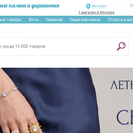
ные камни и украшения
Москва
П
1 магазин в Москве
ые товары
Хиты
Новинки
Наши магазины
Оплата и до