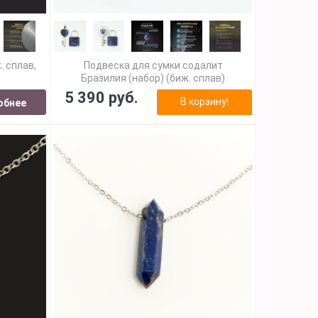
. сплав,
Подвеска для сумки содалит
Бразилия (набор) (биж. сплав)
5 390 руб.
В корзину!
обнее