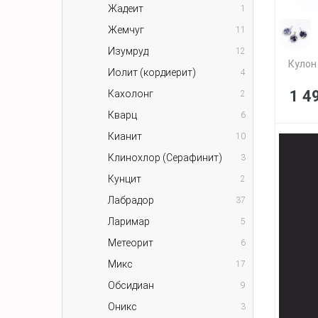
Жадеит
1
Жемчуг
11
Изумруд
12
Кулон
Иолит (кордиерит)
4
1 4
Кахолонг
2
Кварц
6
Кианит
10
Клинохлор (Серафинит)
3
Кунцит
2
Лабрадор
37
Ларимар
5
Метеорит
6
Микс
17
Обсидиан
9
Оникс
3