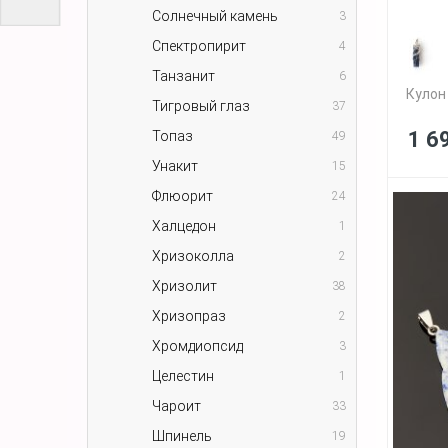
Солнечный камень
3
Спектропирит
4
Танзанит
6
Кулон
Тигровый глаз
37
1 6
Топаз
49
Унакит
15
Флюорит
24
Халцедон
1
Хризоколла
2
Хризолит
38
Хризопраз
2
Хромдиопсид
3
Целестин
1
Чароит
33
Шпинель
19