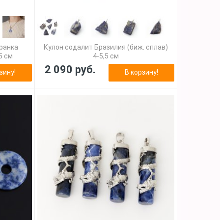
гранка
Кулон содалит Бразилия (биж. сплав)
,5 см
4-5,5 см
2 090 руб.
зину!
В корзину!