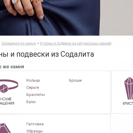
Украшения из камня
>
Кулоны и подвески из натуральных камней
ны и подвески из Содалита
о же камня
Кольца
Броши
Серьги
Браслеты
Бусы
Галтовка
Образцы