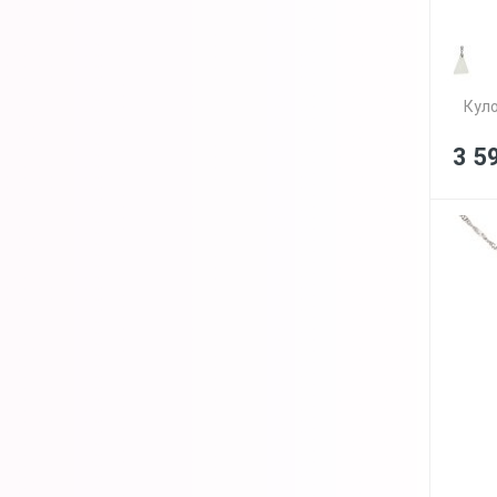
Куло
3 5