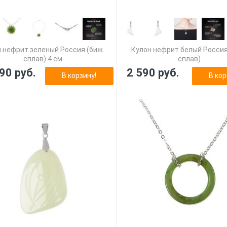
 нефрит зеленый Россия (биж.
Кулон нефрит белый Россия
сплав) 4 см
сплав)
90 руб.
2 590 руб.
В корзину!
В кор