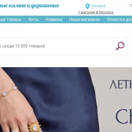
ные камни и украшения
Москва
П
1 магазин в Москве
ые товары
Хиты
Новинки
Наши магазины
Оплата и до