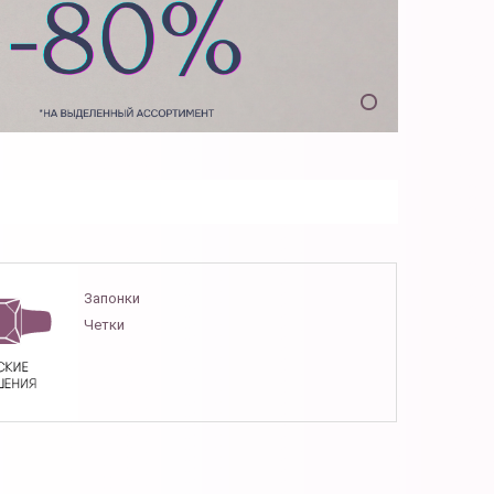
Запонки
Четки