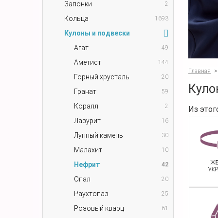
Запонки
2
Кольца
1693
Кулоны и подвески
Агат
49
Аметист
144
Главная
>
Горный хрусталь
20
Куло
Гранат
59
Коралл
2
Из этог
Лазурит
16
Лунный камень
30
Малахит
10
Нефрит
42
Опал
20
Раухтопаз
25
Розовый кварц
61