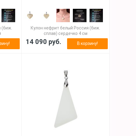
 (биж.
Кулон нефрит белый Россия (биж.
м
сплав) сердечко 4 см
14 090 руб.
зину!
В корзину!