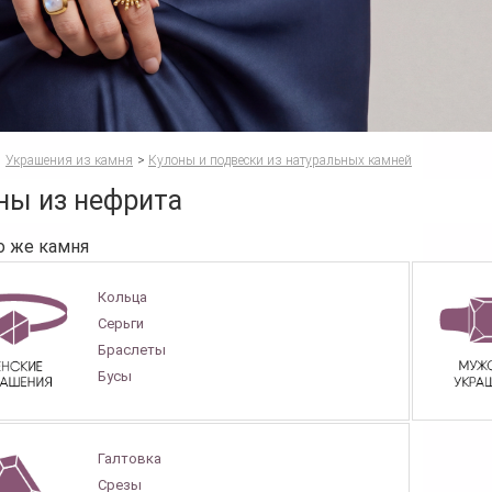
Украшения из камня
>
Кулоны и подвески из натуральных камней
ны из нефрита
о же камня
Кольца
Серьги
Браслеты
Бусы
Галтовка
Срезы