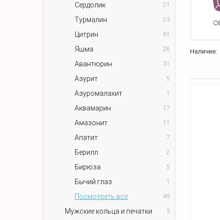
Сердолик
21
Турмалин
23
Цитрин
61
Яшма
28
Наличие:
Авантюрин
31
Азурит
5
Азуромалахит
1
Аквамарин
17
Амазонит
11
Апатит
7
Берилл
2
Бирюза
5
Бычий глаз
1
Посмотреть все
49
Мужские кольца и печатки
3