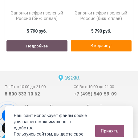
Запонки нефрит зеленый
Запонки нефрит зеленый
Россия (биж. сплав)
Россия (биж. сплав)
5 790 руб.
5 790 руб.
В корзину!
Подробнее
Москва
Пн-Пт с 10:00 до 21:00
Сб-Вс с 10:00 до 21:00
8 800 333 10 62
+7 (495) 540-59-09
Новинки
Поставщикам
Личный счет
Наш сайт использует файлы cookie
Договор-оферта
О нас
Наши магазины
для вашего максимального
Отзывы покупателей
Сертификаты
Статьи
удобства.
Принять
Обратная связь
Видео о камнях
СОУТ
Телеграм
Пользуясь сайтом, вы даете свое