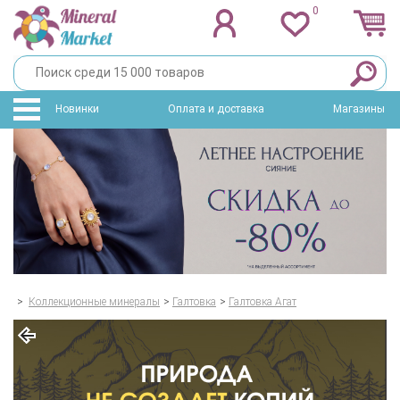
0
Новинки
Оплата и доставка
Магазины
>
Коллекционные минералы
>
Галтовка
>
Галтовка Агат