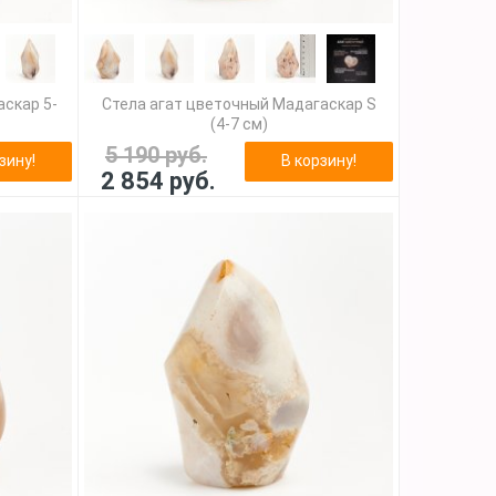
аскар 5-
Стела агат цветочный Мадагаскар S
(4-7 см)
5 190 руб.
зину!
В корзину!
2 854 руб.