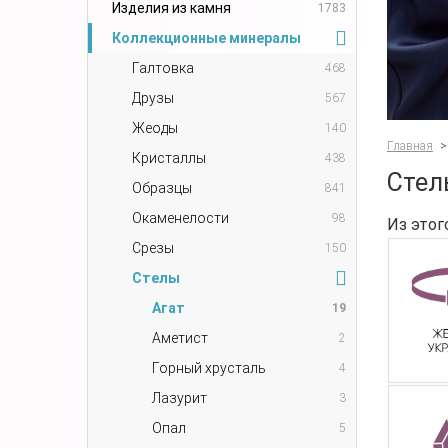
Изделия из камня
1783
Коллекционные минералы
Галтовка
468
Друзы
567
Жеоды
140
Главная
>
Кристаллы
438
Стел
Образцы
841
Окаменелости
98
Из этог
Срезы
150
Стелы
Агат
19
Аметист
2
Горный хрусталь
4
Лазурит
3
Опал
5