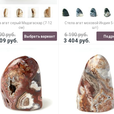
а агат серый Мадагаскар (7-12
Стела агат моховой Индия 5-
см)
шт)
90 руб.
6 190 руб.
Выбрать вариант
Подр
09 руб.
3 404 руб.