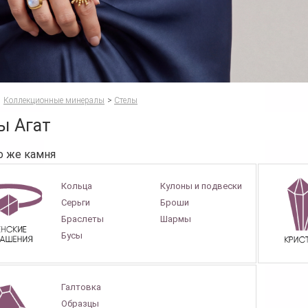
Коллекционные минералы
>
Стелы
ы Агат
о же камня
Кольца
Кулоны и подвески
Серьги
Броши
Браслеты
Шармы
Бусы
Галтовка
Образцы