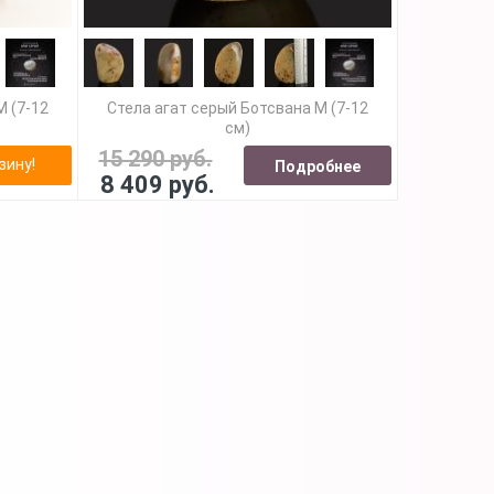
M (7-12
Стела агат серый Ботсвана M (7-12
см)
15 290 руб.
зину!
Подробнее
8 409 руб.