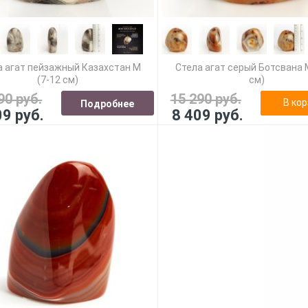
а агат пейзажный Казахстан M
Стела агат серый Ботсвана 
(7-12 см)
см)
90 руб.
15 290 руб.
В кор
Подробнее
09 руб.
8 409 руб.