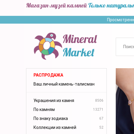
Магазин-музей камней
Только натураль
Просмотренн
РАСПРОДАЖА
Ваш личный камень-талисман
Украшения из камня
8506
По камням
13271
По знаку зодиака
67
Коллекции из камней
52