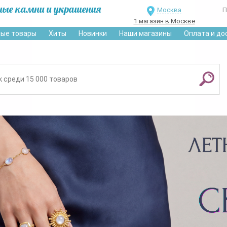
ные камни и украшения
Москва
П
1 магазин в Москве
ые товары
Хиты
Новинки
Наши магазины
Оплата и до