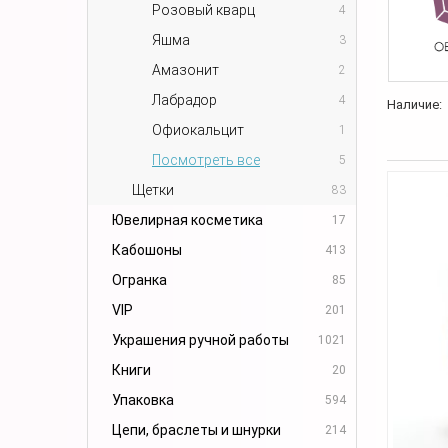
Розовый кварц
4
Яшма
3
Амазонит
2
Лабрадор
4
Наличие:
Офиокальцит
1
Посмотреть все
5
Щетки
83
Ювелирная косметика
17
Кабошоны
413
Огранка
85
VIP
201
Украшения ручной работы
1021
Книги
20
Упаковка
594
Цепи, браслеты и шнурки
214