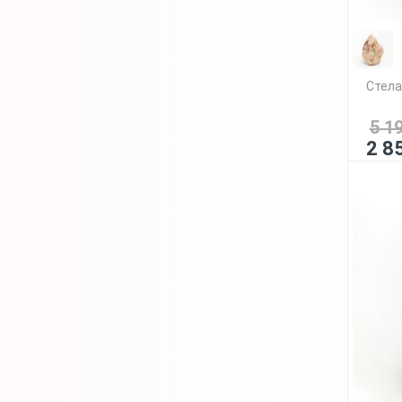
Стела
5 1
2 8