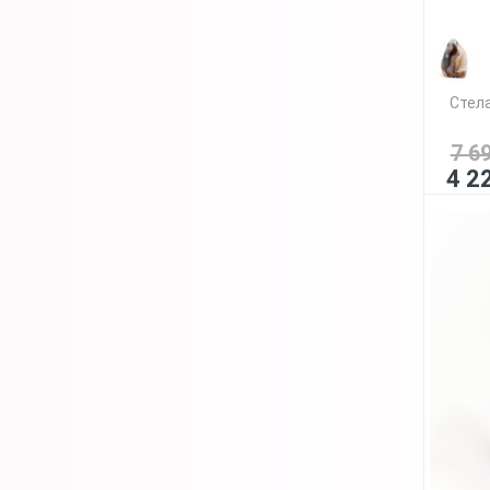
Стела
7 6
4 2