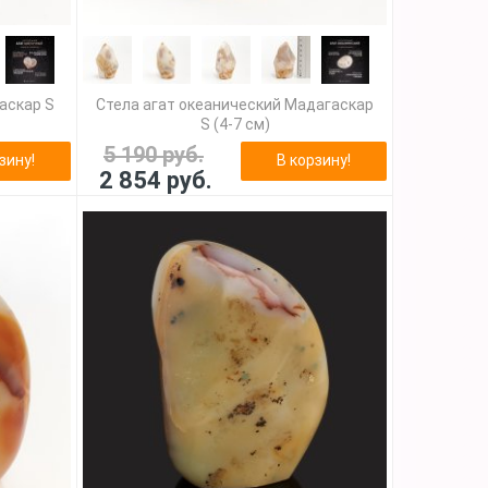
аскар S
Стела агат океанический Мадагаскар
S (4-7 см)
5 190 руб.
зину!
В корзину!
2 854 руб.