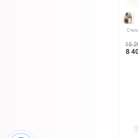
Стел
15 2
8 4