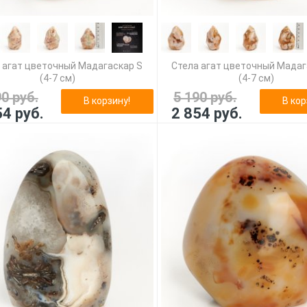
 агат цветочный Мадагаскар S
Стела агат цветочный Мадаг
(4-7 см)
(4-7 см)
90 руб.
5 190 руб.
В корзину!
В кор
54 руб.
2 854 руб.