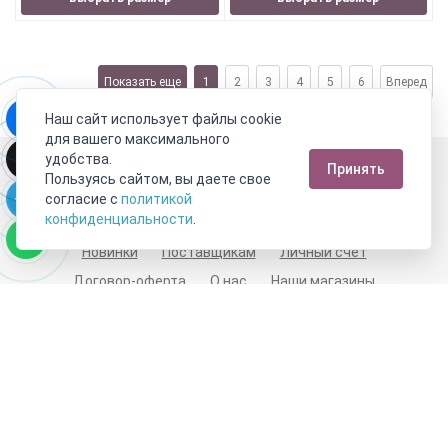
Показать еще
1
2
3
4
5
6
Вперед
Наш сайт использует файлы cookie
для вашего максимального
Москва
удобства.
Принять
Пользуясь сайтом, вы даете свое
Пн-Пт с 10:00 до 21:00
Сб-Вс с 10:00 до 21:00
согласие с
политикой
8 800 333 10 62
+7 (495) 540-59-09
конфиденциальности
.
Новинки
Поставщикам
Личный счет
Договор-оферта
О нас
Наши магазины
Отзывы покупателей
Сертификаты
Статьи
Обратная связь
Видео о камнях
СОУТ
Телеграм
Max
ВКонтакте
2011 - 2026
©
Минерал Маркет
Полная версия сайта