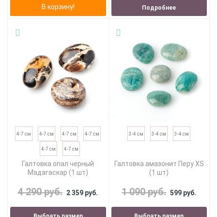
В корзину!
Подробнее
4-7 см
4-7 см
4-7 см
4-7 см
3-4 см
3-4 см
3-4 см
4-7 см
4-7 см
Галтовка опал черный
Галтовка амазонит Перу XS
Мадагаскар (1 шт)
(1 шт)
4 290 руб.
1 090 руб.
2 359 руб.
599 руб.
Выбрать размер
Выбрать размер