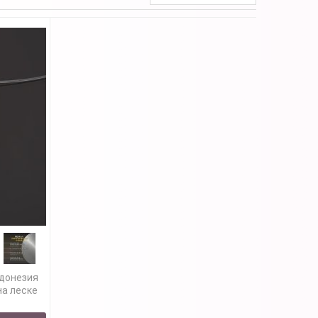
донезия
на леске