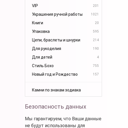
VIP
201
Украшения ручной работы
1021
Книги
20
Упаковка
595
Цепи, браслеты и шнурки
214
Для рукоделия
190
Для детей
4
Стиль Бохо
755
Новый год и Рождество
157
Камни по знакам зодиака
Безопасность данных
Мы гарантируем, что Ваши данные
не будут использованы для