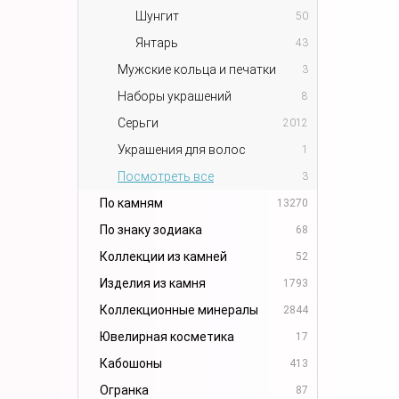
Шунгит
50
Янтарь
43
Мужские кольца и печатки
3
Наборы украшений
8
Серьги
2012
Украшения для волос
1
Посмотреть все
3
По камням
13270
По знаку зодиака
68
Коллекции из камней
52
Изделия из камня
1793
Коллекционные минералы
2844
Ювелирная косметика
17
Кабошоны
413
Огранка
87