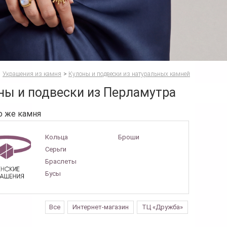
Украшения из камня
>
Кулоны и подвески из натуральных камней
ны и подвески из Перламутра
о же камня
Кольца
Броши
Серьги
Браслеты
Бусы
Все
Интернет-магазин
ТЦ «Дружба»