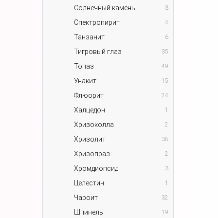
Солнечный камень
3
Спектропирит
4
Танзанит
6
Тигровый глаз
35
Топаз
49
Унакит
15
Флюорит
24
Халцедон
1
Хризоколла
2
Хризолит
38
Хризопраз
2
Хромдиопсид
3
Целестин
1
Чароит
32
Шпинель
19