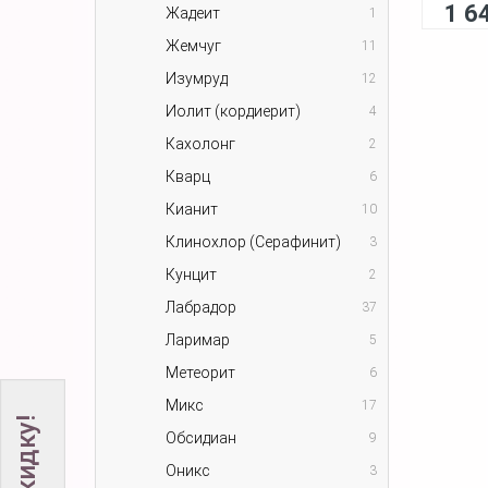
1 6
Жадеит
1
Жемчуг
11
Изумруд
12
Иолит (кордиерит)
4
Кахолонг
2
Кварц
6
Кианит
10
Клинохлор (Серафинит)
3
Кунцит
2
Лабрадор
37
Ларимар
5
Метеорит
6
Микс
17
Обсидиан
9
Оникс
3