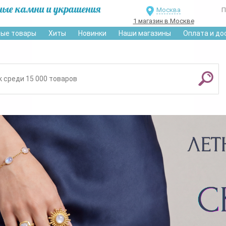
ные камни и украшения
Москва
П
1 магазин в Москве
ые товары
Хиты
Новинки
Наши магазины
Оплата и до