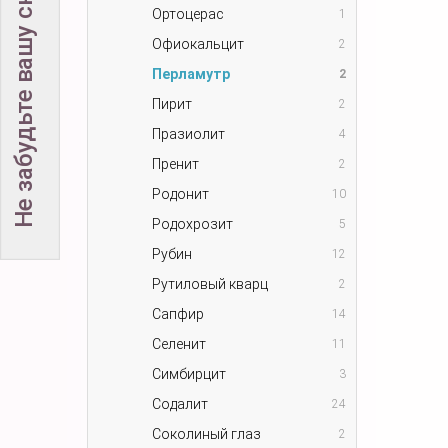
Не забудьте вашу скидку!
Ортоцерас
1
Офиокальцит
2
Перламутр
2
Пирит
2
Празиолит
4
Пренит
2
Родонит
10
Родохрозит
5
Рубин
12
Рутиловый кварц
2
Сапфир
14
Селенит
11
Симбирцит
3
Содалит
24
Соколиный глаз
2