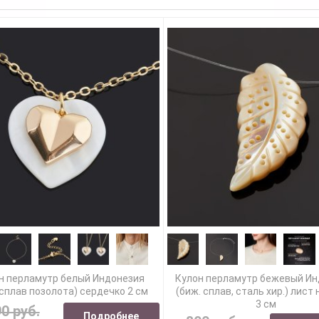
н перламутр белый Индонезия
Кулон перламутр бежевый Ин
 сплав позолота) сердечко 2 см
(биж. сплав, сталь хир.) лист 
3 см
90 руб.
Подробнее