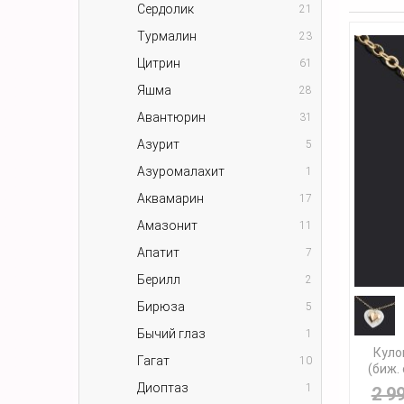
Сердолик
21
Турмалин
23
Цитрин
61
Яшма
28
Авантюрин
31
Азурит
5
Азуромалахит
1
Аквамарин
17
Амазонит
11
Апатит
7
Берилл
2
Бирюза
5
Бычий глаз
1
Куло
Гагат
10
(биж.
Диоптаз
1
2 9