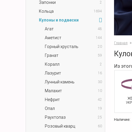
Запонки
2
Кольца
1694
Кулоны и подвески
Агат
48
Аметист
144
Главная
>
Горный хрусталь
20
Куло
Гранат
59
Коралл
2
Из этог
Лазурит
16
Лунный камень
30
Малахит
10
Нефрит
42
Опал
19
Раухтопаз
25
Наличие:
Розовый кварц
60