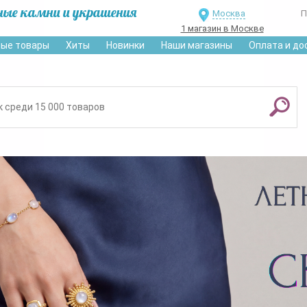
ные камни и украшения
Москва
П
1 магазин в Москве
ые товары
Хиты
Новинки
Наши магазины
Оплата и до