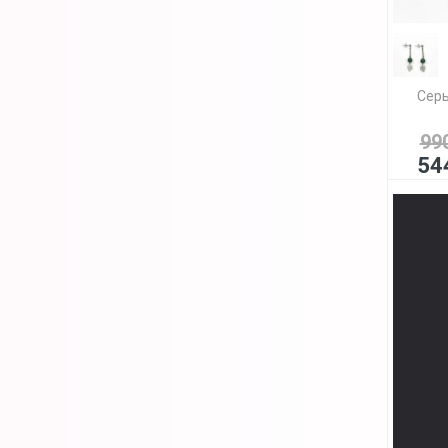
Серь
99
54