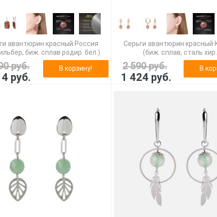
ги авантюрин красный Россия
Серьги авантюрин красный 
ильбер, биж. сплав родир. бел.)
(биж. сплав, сталь хир.
90 руб.
2 590 руб.
В корзину!
В кор
14 руб.
1 424 руб.