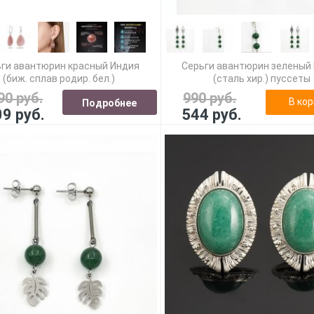
ги авантюрин красный Индия
Серьги авантюрин зеленый
(биж. сплав родир. бел.)
(сталь хир.) пуссеты
90 руб.
990 руб.
В кор
Подробнее
09 руб.
544 руб.