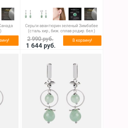
Канада
Серьги авантюрин зеленый Зимбабве
)
(сталь хир., биж. сплав родир. бел.)
2 990 руб.
зину!
В корзину!
1 644 руб.