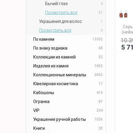
Бычий глаз
3
Посмотреть все
51
Украшения для волос
1
Серь
Посмотреть все
3
(нейз
По камням
10 3
13352
5 7
По знаку зодиака
68
Коллекции из камней
52
Изделия из камня
1802
Коллекционные минералы
2852
Ювелирная косметика
17
Кабошоны
415
Огранка
87
VIP
204
Украшения ручной работы
1026
Книги
20