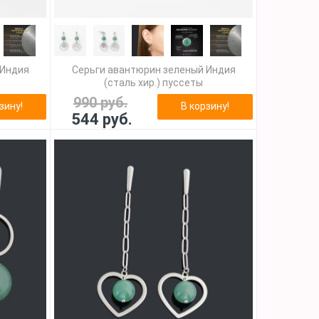
 Индия
Серьги авантюрин зеленый Индия
(сталь хир.) пуссеты
990 руб.
зину!
В корзину!
544 руб.