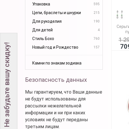
Упаковка
595
Цепи, браслеты и шнурки
215
Для рукоделия
190
Серьг
Для детей
4
п
Стиль Бохо
1 2
760
Не забудьте вашу скидку!
70
Новый год и Рождество
157
Камни по знакам зодиака
Безопасность данных
Мы гарантируем, что Ваши данные
не будут использованы для
рассылки нежелательной
информации и ни при каких
условиях не будут переданы
третьим лицам.