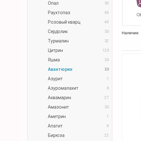
Опал
35
Раухтопаз
65
Розовый кварц
45
Сердолик
30
Наличие:
Турмалин
32
Цитрин
120
Яшма
33
Авантюрин
23
Азурит
1
Азуромалахит
6
Аквамарин
27
Амазонит
30
Аметрин
1
Апатит
9
Бирюза
22