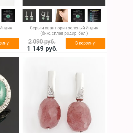
 Индия
Серьги авантюрин зеленый Индия
(биж. сплав родир. бел.)
2 090 руб.
зину!
В корзину!
1 149 руб.