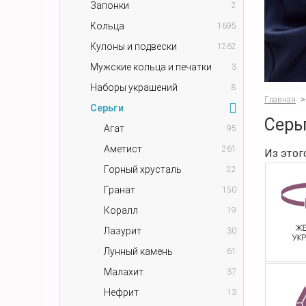
Запонки
2
Кольца
1695
Кулоны и подвески
1262
Мужские кольца и печатки
3
Наборы украшений
8
Главная
>
Серьги
Серь
Агат
95
Аметист
261
Из этог
Горный хрусталь
22
Гранат
150
Коралл
19
Лазурит
30
Лунный камень
61
Малахит
37
Нефрит
13