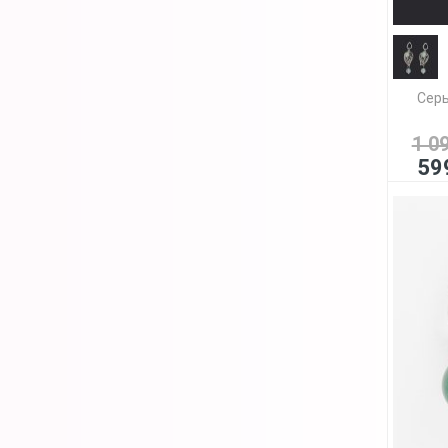
Серь
1 0
59