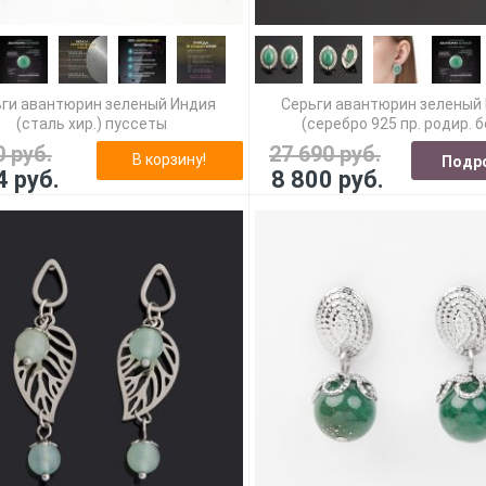
ги авантюрин зеленый Индия
Серьги авантюрин зеленый
(сталь хир.) пуссеты
(серебро 925 пр. родир. б
0 руб.
27 690 руб.
В корзину!
Подр
4 руб.
8 800 руб.