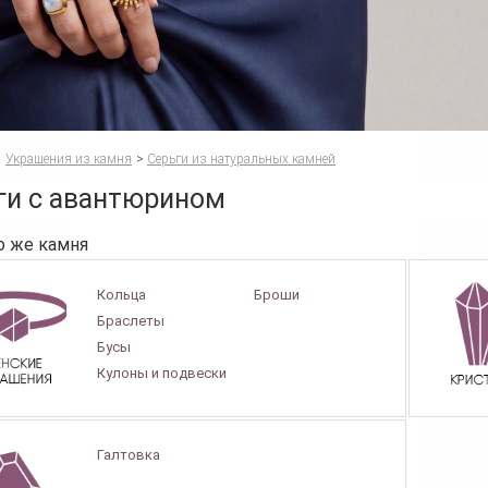
Украшения из камня
>
Серьги из натуральных камней
ги с авантюрином
о же камня
Кольца
Броши
Браслеты
Бусы
Кулоны и подвески
Галтовка