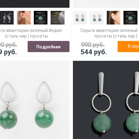
ги авантюрин зеленый Индия
Серьги авантюрин зеленый
(сталь хир.) пуссеты
пуссеты (сталь хир.)
90 руб.
990 руб.
В кор
Подробнее
9 руб.
544 руб.