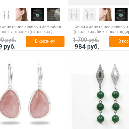
и авантюрин зеленый Зимбабве
Серьги авантюрин зеленый
уссеты огранка (сталь хир.)
(сталь хир., биж. сплав родир
90 руб.
1 790 руб.
В корзину!
В кор
9 руб.
984 руб.