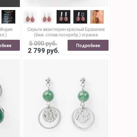
 Индия
Серьги авантюрин красный Бразилия
ел.)
(биж. сплав посеребр.) огранка
5 090 руб.
обнее
Подробнее
2 799 руб.