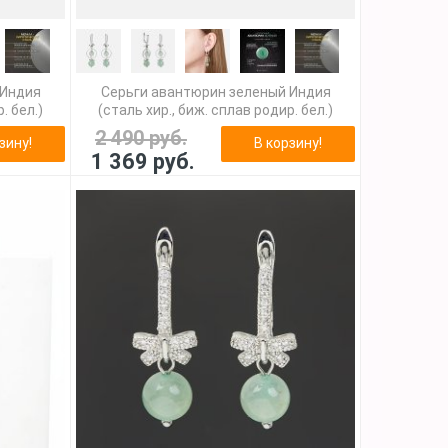
 Индия
Серьги авантюрин зеленый Индия
. бел.)
(сталь хир., биж. сплав родир. бел.)
2 490 руб.
зину!
В корзину!
1 369 руб.