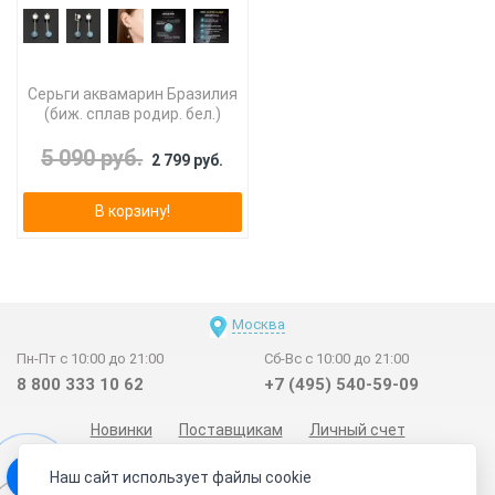
Серьги аквамарин Бразилия
(биж. сплав родир. бел.)
5 090 руб.
2 799 руб.
В корзину!
Москва
Пн-Пт с 10:00 до 21:00
Сб-Вс с 10:00 до 21:00
8 800 333 10 62
+7 (495) 540-59-09
Новинки
Поставщикам
Личный счет
Договор-оферта
О нас
Наши магазины
Наш сайт использует файлы cookie
Отзывы покупателей
Сертификаты
Статьи