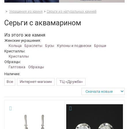
>
Украшения из камня
>
Серьги из натуральных камней
Серьги с аквамарином
Из этого же камня
Женские украшения:
Кольца
Браслеты
Бусы
Кулоны и подвески
Броши
Кристаллы:
Кристаллы
Образцы:
Галтовка
Образцы
Наличие:
Все
Интернет-магазин
ТЦ «Дружба»