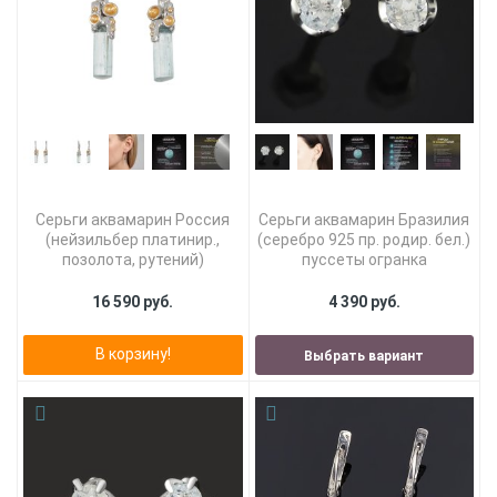
Серьги аквамарин Россия
Серьги аквамарин Бразилия
(нейзильбер платинир.,
(серебро 925 пр. родир. бел.)
позолота, рутений)
пуссеты огранка
16 590 руб.
4 390 руб.
В корзину!
Выбрать вариант