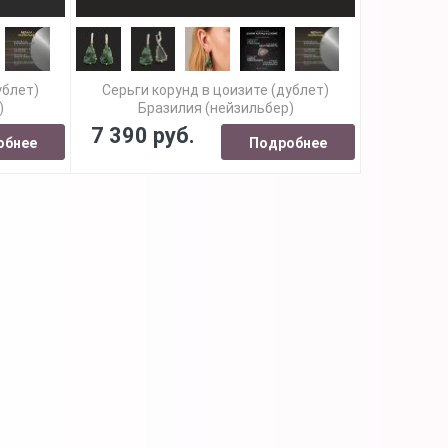
ублет)
Серьги корунд в цоизите (дублет)
)
Бразилия (нейзильбер)
7 390 руб.
обнее
Подробнее