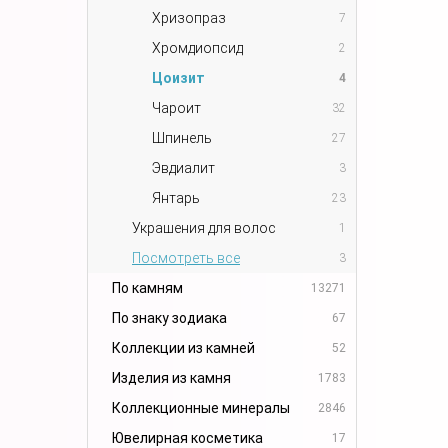
Хризопраз
7
Хромдиопсид
2
Цоизит
4
Чароит
32
Шпинель
27
Эвдиалит
3
Янтарь
23
Украшения для волос
1
Посмотреть все
3
По камням
13271
По знаку зодиака
67
Коллекции из камней
52
Изделия из камня
1783
Коллекционные минералы
2846
Ювелирная косметика
17