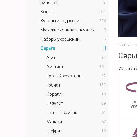
Запонки
2
Кольца
1691
Кулоны и подвески
1256
Мужские кольца и печатки
3
Наборы украшений
8
Главная
>
Серьги
Серь
Агат
94
Аметист
262
Из этог
Горный хрусталь
22
Гранат
150
Коралл
19
Лазурит
29
Лунный камень
61
Малахит
37
Нефрит
13