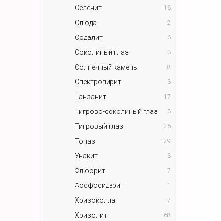
Селенит
16
Слюда
2
Содалит
6
Соколиный глаз
3
Солнечный камень
8
Спектропирит
3
Танзанит
17
Тигрово-соколиный глаз
3
Тигровый глаз
26
Топаз
129
Унакит
3
Флюорит
7
Фосфосидерит
1
Хризоколла
7
Хризолит
68