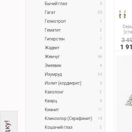
Бычий глаз
3
Гагат
20
Гелиотроп
1
Серь
Гематит
2
(ста
Гиперстен
3 4
1
1 9
Жадеит
4
Жемчуг
44
Змеевик
4
Изумруд
20
Иолит (кордиерит)
3
Кахолонг
2
Кварц
9
Кианит
11
Клинохлор (Серафинит)
10
Кошачий глаз
2