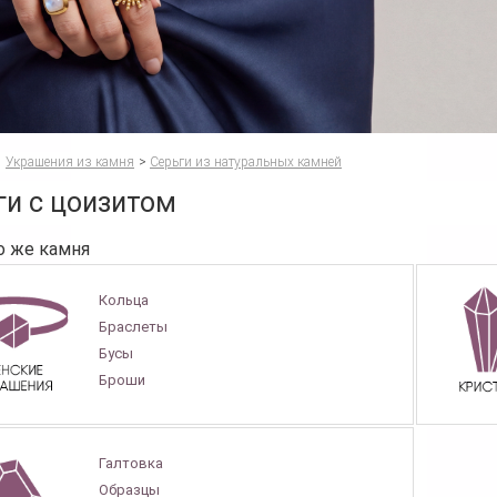
Украшения из камня
>
Серьги из натуральных камней
ги с цоизитом
о же камня
Кольца
Браслеты
Бусы
Броши
Галтовка
Образцы