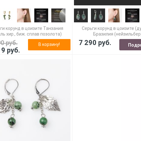
ги корунд в цоизите Танзания
Серьги корунд в цоизите (д
ль хир., биж. сплав позолота)
Бразилия (нейзильбер
7 290 руб.
90 руб.
В корзину!
Подр
19 руб.