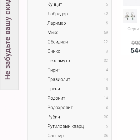
Не забудьте вашу скидку!
Кунцит
5
Лабрадор
43
Ларимар
5
Серьг
Микс
69
Обсидиан
99
22
54
Оникс
8
Перламутр
32
Пирит
4
Празиолит
14
Пренит
5
Родонит
14
Родохрозит
8
Рубин
30
Рутиловый кварц
5
Сапфир
36