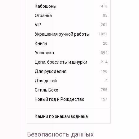
Кабошоны
413
Огранка
85
VIP
201
Украшения ручной работы
1021
Книги
20
Упаковка
594
Цепи, браслеты и шнурки
214
Для рукоделия
190
Для детей
4
Стиль Бохо
755
Новый год и Рождество
157
Камни по знакам зодиака
Безопасность данных