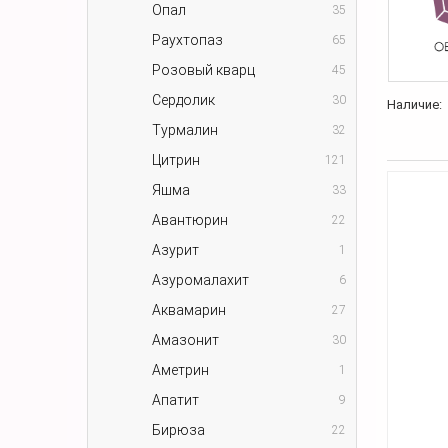
Опал
35
Раухтопаз
65
Розовый кварц
45
Сердолик
30
Наличие:
Турмалин
32
Цитрин
121
Яшма
33
Авантюрин
22
Азурит
1
Азуромалахит
6
Аквамарин
27
Амазонит
30
Аметрин
1
Апатит
9
Бирюза
22