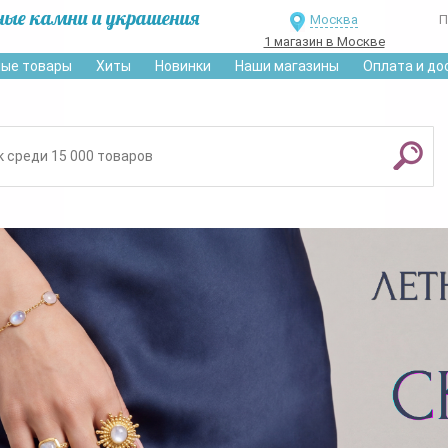
ные камни и украшения
Москва
П
1 магазин в Москве
ые товары
Хиты
Новинки
Наши магазины
Оплата и до