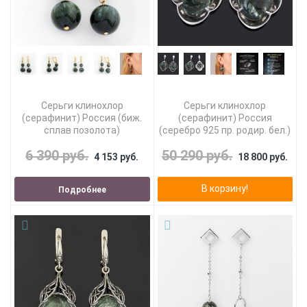
Серьги клинохлор
Серьги клинохлор
(серафинит) Россия (биж.
(серафинит) Россия
сплав позолота)
(серебро 925 пр. родир. бел.)
6 390 руб.
50 290 руб.
4 153 руб.
18 800 руб.
В корзину!
Подробнее