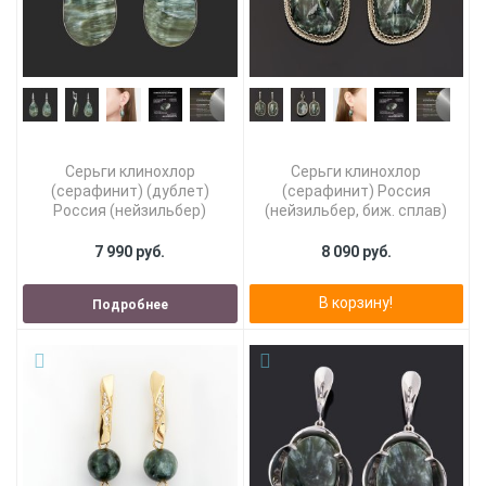
Серьги клинохлор
Серьги клинохлор
(серафинит) (дублет)
(серафинит) Россия
Россия (нейзильбер)
(нейзильбер, биж. сплав)
7 990 руб.
8 090 руб.
В корзину!
Подробнее