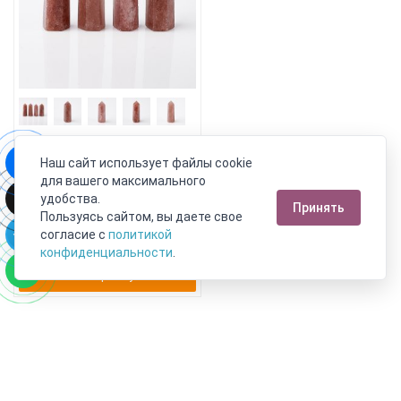
Наш сайт использует файлы cookie
Кристалл авантюрин
для вашего максимального
красный Канада 9-12 см
(ограненный) (1 шт)
удобства.
Принять
Пользуясь сайтом, вы даете свое
4 490 руб.
2 469 руб.
согласие с
политикой
конфиденциальности
.
В корзину!
Москва
Пн-Пт с 10:00 до 21:00
Сб-Вс с 10:00 до 21:00