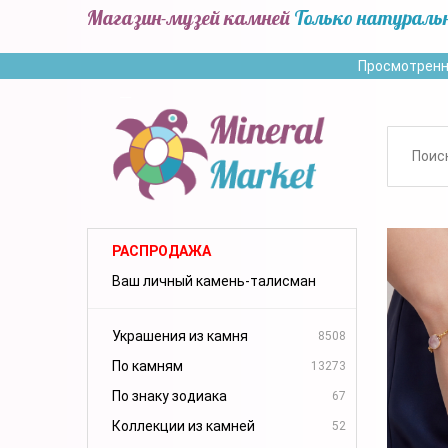
Магазин-музей камней
Только натураль
Просмотренн
РАСПРОДАЖА
Ваш личный камень-талисман
Украшения из камня
8508
По камням
13273
По знаку зодиака
67
Коллекции из камней
52