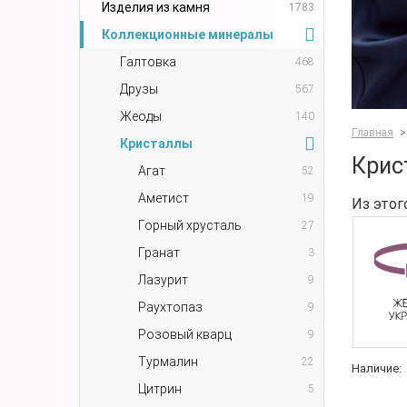
Изделия из камня
1783
Коллекционные минералы
Галтовка
468
Друзы
567
Жеоды
140
Главная
>
Кристаллы
Крис
Агат
52
Аметист
19
Из этог
Горный хрусталь
27
Гранат
3
Лазурит
9
Раухтопаз
9
Розовый кварц
9
Турмалин
22
Наличие:
Цитрин
5