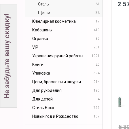
2 5
Стелы
61
Щетки
83
Не забудьте вашу скидку!
Ювелирная косметика
17
Кабошоны
413
Огранка
85
VIP
201
Украшения ручной работы
1021
Книги
20
Упаковка
594
Цепи, браслеты и шнурки
214
Для рукоделия
190
Для детей
4
Стиль Бохо
755
Новый год и Рождество
157
5 3