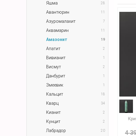
Яшма
28
Авантюрин
11
Азуромалахит
7
Аквамарин
11
Амазонит
19
Апатит
2
Вивианит
1
Висмут
2
Данбурит
1
Змеевик
1
Кальцит
18
Кварц
34
Кианит
2
Кри
Кунцит
2
Лабрадор
20
4 3