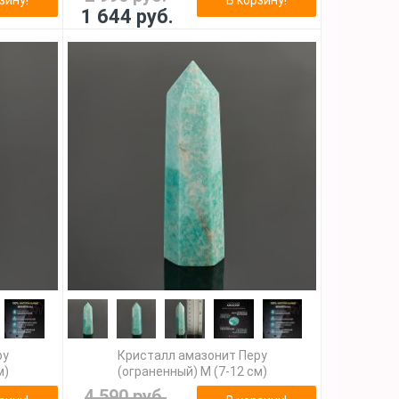
1 644 руб.
ру
Кристалл амазонит Перу
м)
(ограненный) M (7-12 см)
4 590 руб.