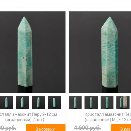
сталл амазонит Перу 9-12 см
Кристалл амазонит Пе
(ограненный) (1 шт)
(ограненный) M (7-12 с
90 руб.
4 690 руб.
В корзину!
В кор