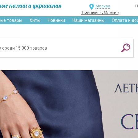
ные камни и украшения
Москва
П
1 магазин в Москве
ые товары
Хиты
Новинки
Наши магазины
Оплата и до