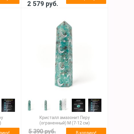
2 579 руб.
ру
Кристалл амазонит Перу
)
(ограненный) M (7-12 см)
5 390 руб.
зину!
В корзину!