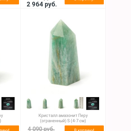
2 964 руб.
ру
Кристалл амазонит Перу
)
(ограненный) S (4-7 см)
4 090 руб.
зину!
В корзину!