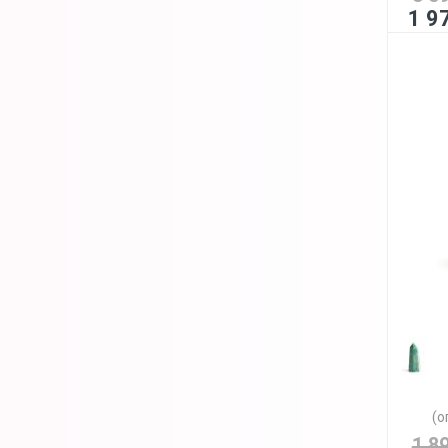
1 9
(о
1 8