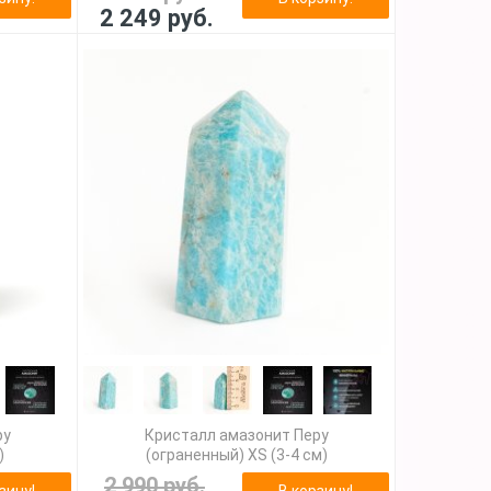
2 249 руб.
ру
Кристалл амазонит Перу
)
(ограненный) XS (3-4 см)
2 990 руб.
зину!
В корзину!