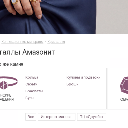
Коллекционные минералы
>
Кристаллы
таллы Амазонит
о же камня
Кольца
Кулоны и подвески
Серьги
Броши
Браслеты
Бусы
Все
Интернет-магазин
ТЦ «Дружба»