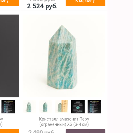
зину!
В корзину!
2 524 руб.
ру
Кристалл амазонит Перу
м)
(ограненный) XS (3-4 см)
2 490 руб.