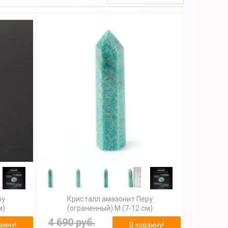
ру
Кристалл амазонит Перу
м)
(ограненный) M (7-12 см)
4 690 руб.
зину!
В корзину!