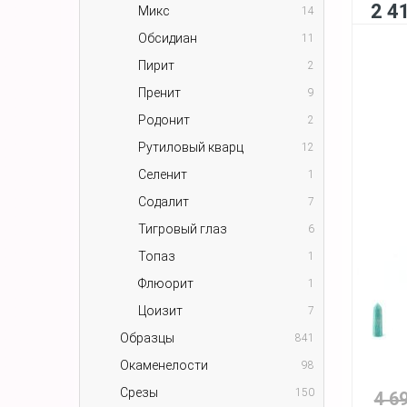
2 4
Микс
14
Обсидиан
11
Пирит
2
Пренит
9
Родонит
2
Рутиловый кварц
12
Селенит
1
Содалит
7
Тигровый глаз
6
Топаз
1
Флюорит
1
Цоизит
7
Образцы
841
Окаменелости
98
Срезы
150
4 6