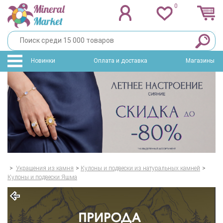
0
Новинки
Оплата и доставка
Магазины
>
Украшения из камня
>
Кулоны и подвески из натуральных камней
>
Кулоны и подвески Яшма