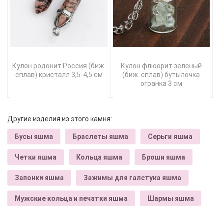
Кулон родонит Россия (биж.
Кулон флюорит зеленый
сплав) кристалл 3,5-4,5 см
(биж. сплав) бутылочка
огранка 3 см
Другие изделия из этого камня:
Бусы яшма
Браслеты яшма
Серьги яшма
Четки яшма
Кольца яшма
Броши яшма
Запонки яшма
Зажимы для галстука яшма
Мужские кольца и печатки яшма
Шармы яшма