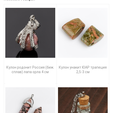
Кулон родонит Россия (биж.
Кулон унакит ЮАР трапеция
сплав) лапа орла 4 см
2,5-3 см