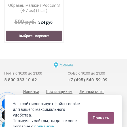
Образец малахит Россия S
(4-7 см) (1 шт)
590 руб.
324 руб.
Выбрать вариант
Москва
Пн-Пт с 10:00 до 21:00
Сб-Вс с 10:00 до 21:00
8 800 333 10 62
+7 (495) 540-59-09
Новинки
Поставщикам
Личный счет
Договор-оферта
О нас
Наши магазины
Наш сайт использует файлы cookie
Отзывы покупателей
Сертификаты
Статьи
для вашего максимального
удобства.
Обратная связь
Видео о камнях
СОУТ
Телеграм
Принять
Пользуясь сайтом, вы даете свое
Max
ВКонтакте
согласие с
политикой