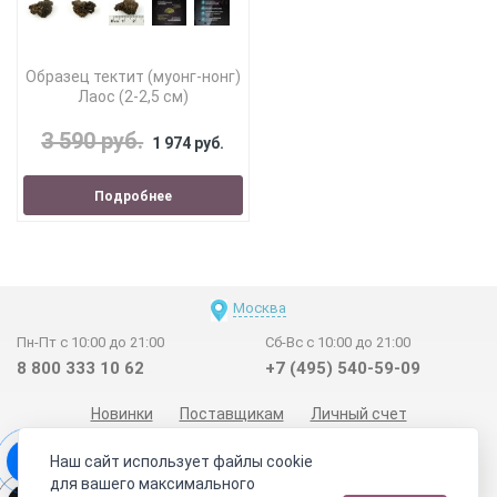
Образец тектит (муонг-нонг)
Лаос (2-2,5 см)
3 590 руб.
1 974 руб.
Подробнее
Москва
Пн-Пт с 10:00 до 21:00
Сб-Вс с 10:00 до 21:00
8 800 333 10 62
+7 (495) 540-59-09
Новинки
Поставщикам
Личный счет
Договор-оферта
О нас
Наши магазины
Наш сайт использует файлы cookie
Отзывы покупателей
Сертификаты
Статьи
для вашего максимального