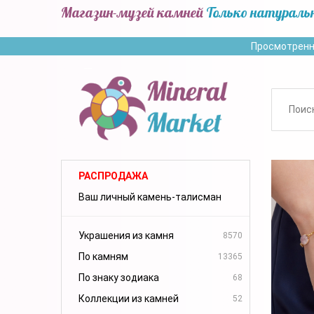
Магазин-музей камней
Только натураль
Просмотренн
РАСПРОДАЖА
Ваш личный камень-талисман
Украшения из камня
8570
По камням
13365
По знаку зодиака
68
Коллекции из камней
52