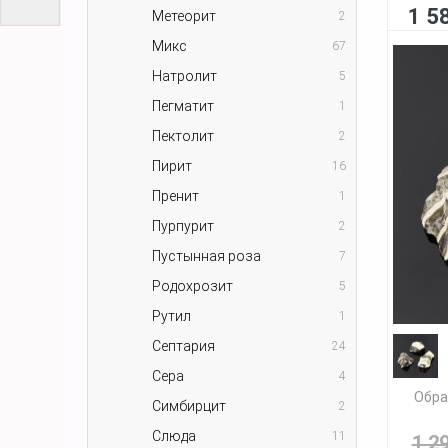
1 5
Метеорит
2
Микс
67
Натролит
5
Пегматит
1
Пектолит
2
Пирит
16
Пренит
1
Пурпурит
2
Пустынная роза
7
Родохрозит
5
Рутил
1
Септария
24
Сера
4
Обра
Симбирцит
2
Слюда
11
1 2