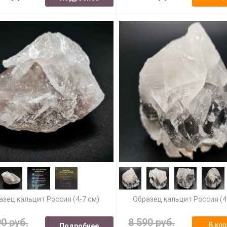
азец кальцит Россия (4-7 см)
Образец кальцит Россия (4
90 руб.
8 590 руб.
В кор
Подробнее