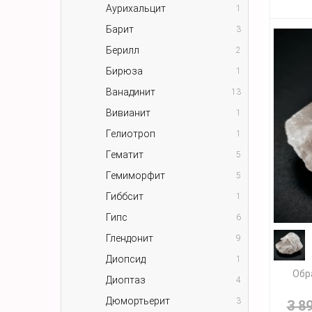
Аурихальцит
1
Барит
3
Берилл
2
Бирюза
1
Ванадинит
13
Вивианит
1
Гелиотроп
1
Гематит
5
Гемиморфит
5
Гиббсит
1
Гипс
6
Глендонит
9
Диопсид
1
Обр
Диоптаз
4
Дюмортьерит
3
3 8