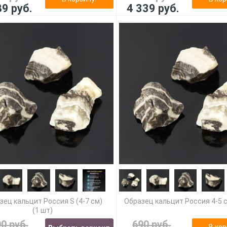
89 руб.
4 339 руб.
зец кальцит Россия S (4-7 см)
Образец кальцит Россия 4-5 с
(1 шт)
90 руб.
690 руб.
В кор