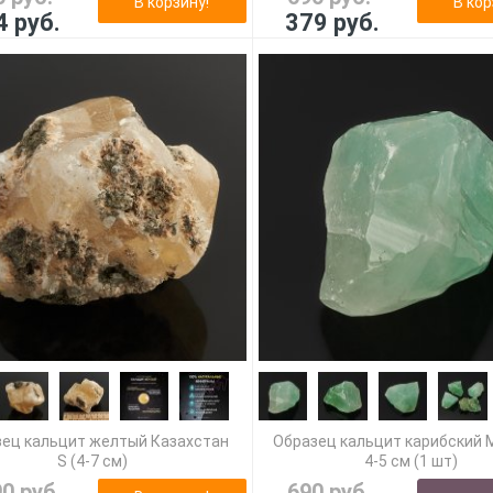
В корзину!
В кор
4 руб.
379 руб.
ец кальцит желтый Казахстан
Образец кальцит карибский 
S (4-7 см)
4-5 см (1 шт)
90 руб.
690 руб.