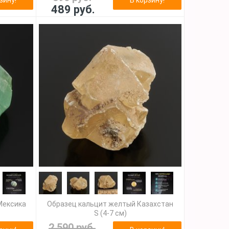
489 руб.
Мексика
Образец кальцит желтый Казахстан
S (4-7 см)
2 590 руб.