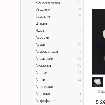
Розовый кварц
15
Сердолик
8
Турмалин
32
Цитрин
1
Яшма
2
Азовскит
1
Азурит
12
Азуромалахит
48
Аквамарин
12
Амазонит
18
Анапаит
10
Апатит
22
Апофиллит
1
Обра
Арагонит
4
Астрофиллит
2
5 2