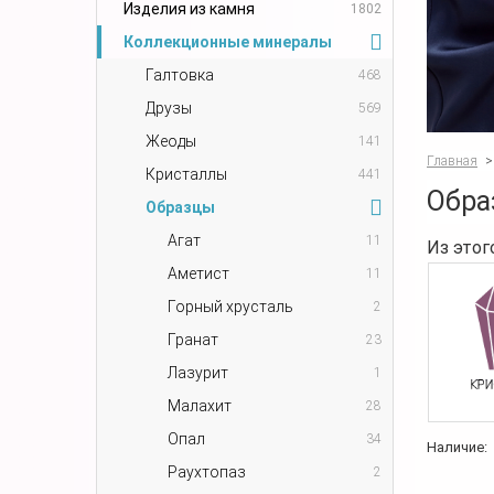
Изделия из камня
1802
Коллекционные минералы
Галтовка
468
Друзы
569
Жеоды
141
Главная
>
Кристаллы
441
Обра
Образцы
Агат
11
Из этог
Аметист
11
Горный хрусталь
2
Гранат
23
Лазурит
1
Малахит
28
Опал
34
Наличие:
Раухтопаз
2