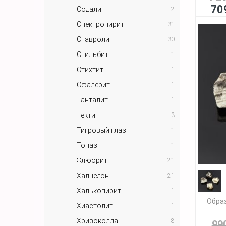
70
Содалит
2
Спектропирит
31
Ставролит
30
Стильбит
1
Стихтит
1
Сфалерит
1
Танталит
1
Тектит
3
Тигровый глаз
1
Топаз
1
Флюорит
21
Халцедон
21
Халькопирит
1
Образ
Хиастолит
1
Хризоколла
8
99