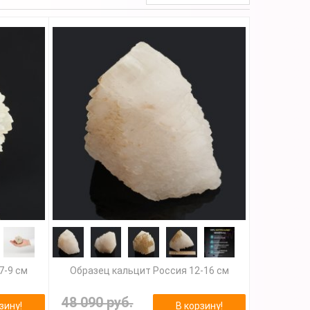
7-9 см
Образец кальцит Россия 12-16 см
48 090 руб.
зину!
В корзину!