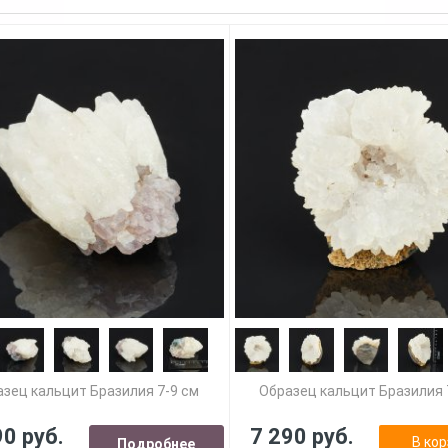
зец кальцит Бразилия 7-9 см
Образец кальцит Бразилия 
90 руб.
7 290 руб.
В кор
Подробнее