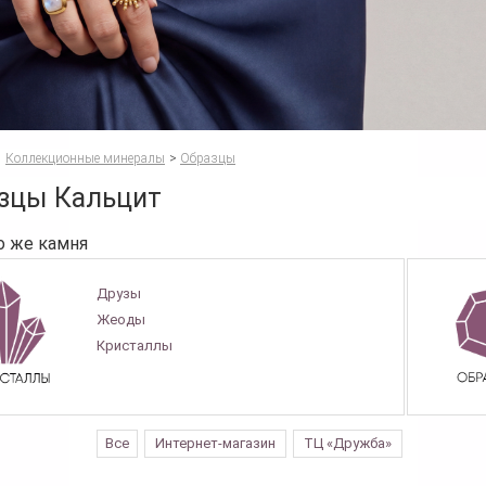
Коллекционные минералы
>
Образцы
зцы Кальцит
о же камня
Друзы
Жеоды
Кристаллы
Все
Интернет-магазин
ТЦ «Дружба»