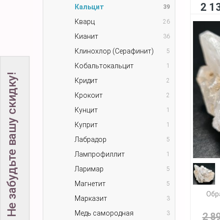
2 1
Кальцит
39
Кварц
26
Кианит
36
Клинохлор (Серафинит)
5
Кобальтокальцит
1
Не забудьте вашу скидку!
Кридит
2
Крокоит
2
Кунцит
1
Куприт
1
Лабрадор
5
Лампрофиллит
1
Ларимар
5
Магнетит
5
Обр
Марказит
3
Медь самородная
3
2 8