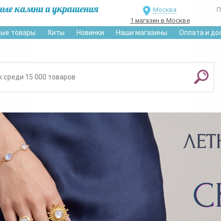
ные камни и украшения
Москва
П
1 магазин в Москве
ые товары
Хиты
Новинки
Наши магазины
Оплата и до