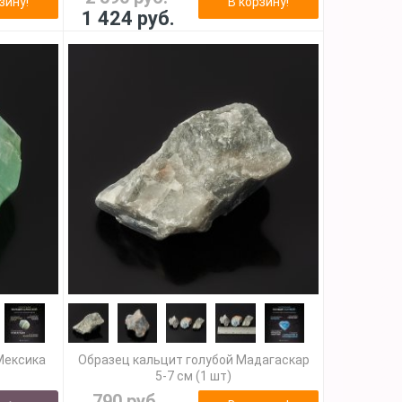
зину!
В корзину!
1 424 руб.
Мексика
Образец кальцит голубой Мадагаскар
5-7 см (1 шт)
790 руб.