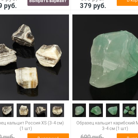
Выбрать вариант
9 руб.
379 руб.
ец кальцит Россия XS (3-4 см)
Образец кальцит карибский 
(1 шт)
3-4 см (1 шт)
0 руб.
690 руб.