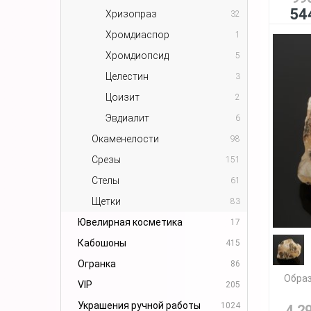
54
Хризопраз
32
Хромдиаспор
1
Хромдиопсид
5
Целестин
3
Цоизит
2
Эвдиалит
6
Окаменелости
98
Срезы
151
Стелы
61
Щетки
83
Ювелирная косметика
17
Кабошоны
415
Огранка
86
Образ
VIP
205
Украшения ручной работы
1024
4 2