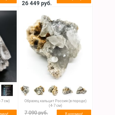
26 449 руб.
-7 см)
Образец кальцит Россия (в породе)
(4-7 см)
7 090 руб.
зину!
В корзину!