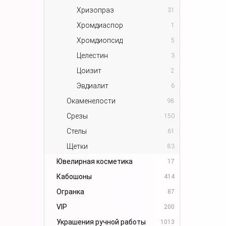
Хризопраз
31
Хромдиаспор
1
Хромдиопсид
5
Целестин
3
Цоизит
2
Эвдиалит
6
Окаменелости
98
Срезы
150
Стелы
61
Щетки
83
Ювелирная косметика
17
Кабошоны
414
Огранка
87
VIP
200
Украшения ручной работы
1013