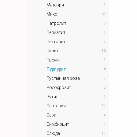
Метеорит
1
Микс
67
Натролит
5
Пегматит
1
Пектолит
2
Пирит
16
Пренит
1
Пурпурит
2
Пустынная роза
7
Родохрозит
5
Рутил
1
Септария
24
Сера
4
Симбирцит
2
Слюда
11