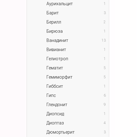
Аурихальцит
1
Барит
3
Берилл
2
Бирюза
1
Ванадинит
13
Вивианит
1
Гелиотроп
1
Гематит
5
Гемиморфит
5
Гиббсит
1
Гипс
6
Глендонит
9
Диопсид
1
Диоптаз
4
Дюмортьерит
3