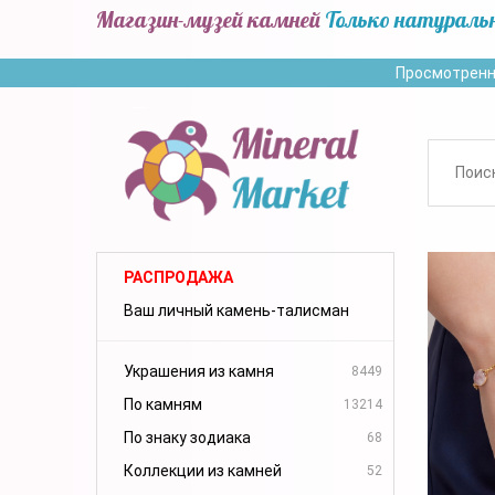
Магазин-музей камней
Только натураль
Просмотренн
РАСПРОДАЖА
Ваш личный камень-талисман
Украшения из камня
8449
По камням
13214
По знаку зодиака
68
Коллекции из камней
52