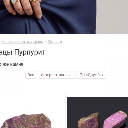
Коллекционные минералы
>
Образцы
зцы Пурпурит
о же камня
Все
Интернет-магазин
ТЦ «Дружба»