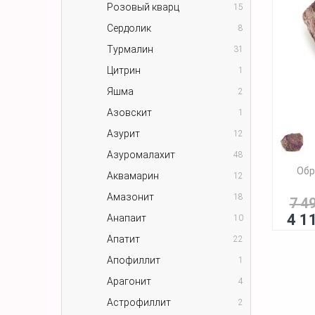
Розовый кварц
15
Сердолик
8
Турмалин
31
Цитрин
1
Яшма
2
Азовскит
1
Азурит
12
Азуромалахит
48
Обр
Аквамарин
12
Амазонит
18
7 4
4 1
Анапаит
10
Апатит
22
Апофиллит
1
Арагонит
4
Астрофиллит
2