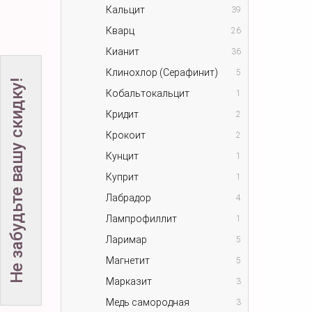
Кальцит
39
Кварц
26
Кианит
36
Клинохлор (Серафинит)
5
Не забудьте вашу скидку!
Кобальтокальцит
1
Кридит
2
Крокоит
2
Кунцит
1
Куприт
1
Лабрадор
4
Лампрофиллит
1
Ларимар
5
Магнетит
5
Марказит
3
Медь самородная
3