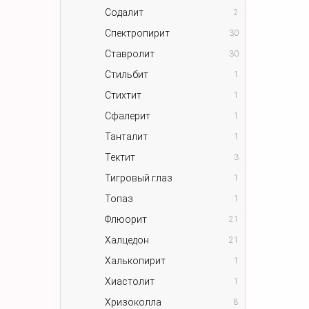
Содалит
2
Спектропирит
30
Ставролит
30
Стильбит
1
Стихтит
1
Сфалерит
1
Танталит
1
Тектит
3
Тигровый глаз
1
Топаз
1
Флюорит
21
Халцедон
21
Халькопирит
1
Хиастолит
1
Хризоколла
8