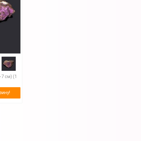
7 см) (1
зину!