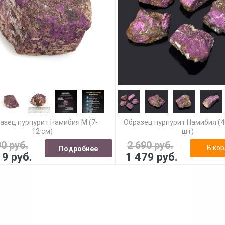
азец пурпурит Намибия M (7-
Образец пурпурит Намибия (4-
12 см)
шт)
90 руб.
2 690 руб.
В кор
Подробнее
19 руб.
1 479 руб.