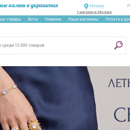
ные камни и украшения
Москва
П
1 магазин в Москве
ые товары
Хиты
Новинки
Наши магазины
Оплата и до