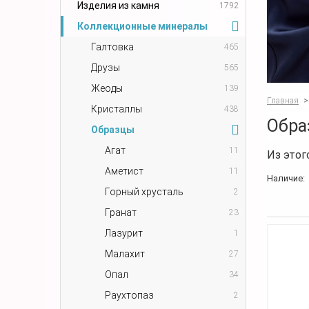
Изделия из камня
1792
Коллекционные минералы
Галтовка
465
Друзы
565
Жеоды
139
Главная
>
Кристаллы
438
Обра
Образцы
Агат
11
Из этог
Аметист
11
Наличие:
Горный хрусталь
2
Гранат
23
Лазурит
1
Малахит
27
Опал
34
Раухтопаз
2