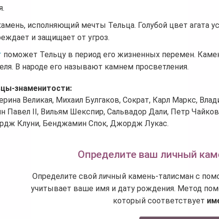
я.
амень, исполняющий мечты Тельца. Голубой цвет агата ус
еждает и защищает от угроз.
т
поможет Тельцу в период его жизненных перемен. Камен
еля. В народе его называют камнем просветления.
ьцы-знаменитости:
ерина Великая, Михаил Булгаков, Сократ, Карл Маркс, Вла
н Павел II, Вильям Шекспир, Сальвадор Дали, Петр Чайков
дж Клуни, Бенджамин Спок, Джордж Лукас.
Определите ваш личный кам
Определите свой личный камень-талисман с пом
учитывает ваше имя и дату рождения. Метод пом
который соответствует
им