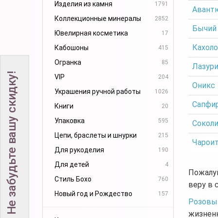
Изделия из камня
1791
Авант
Коллекционные минералы
2852
Бычий 
Ювелирная косметика
17
Кахоло
Кабошоны
415
Огранка
85
Лазур
Не забудьте вашу скидку!
VIP
204
Оникс
Украшения ручной работы
1026
Сапфи
Книги
20
Упаковка
595
Соколи
Цепи, браслеты и шнурки
215
Чарои
Для рукоделия
190
Для детей
4
Пожалуй
Стиль Бохо
760
веру в 
Новый год и Рождество
157
Розовы
жизненн