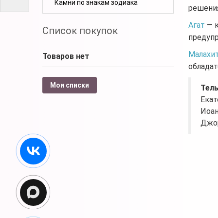
Камни по знакам зодиака
решени
Агат
— к
Список покупок
предупр
Малахи
Товаров нет
обладат
Мои списки
Тел
Екат
Иоан
Джор