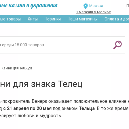
ные камни и украшения
Москва
П
1 магазин в Москве
ые товары
Хиты
Новинки
Наши магазины
Оплата и до
Камни для Тельцов
ни для знака Телец
-покровитель Венера оказывает положительное влияние 
од
с 21 апреля по 20 мая
под знаком
Тельца
. В то же врем
зирует любовь и мудрость.