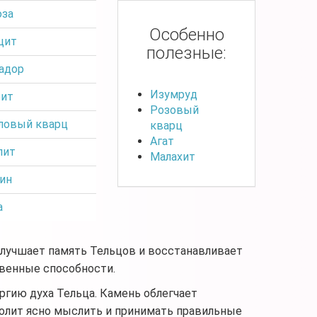
за
Особенно
цит
полезные:
адор
Изумруд
ит
Розовый
ловый кварц
кварц
Агат
лит
Малахит
ин
а
улучшает память Тельцов и восстанавливает
твенные способности.
гию духа Тельца. Камень облегчает
волит ясно мыслить и принимать правильные