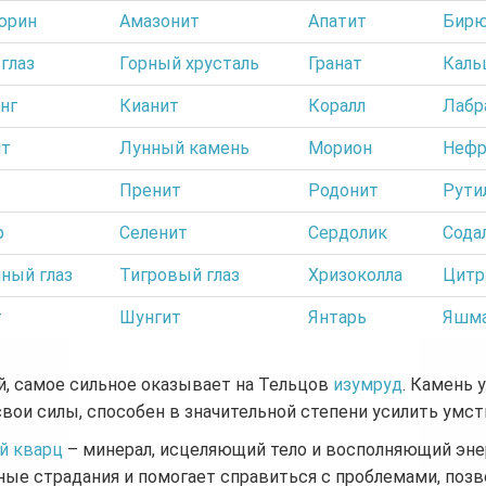
юрин
Амазонит
Апатит
Бирю
глаз
Горный хрусталь
Гранат
Каль
нг
Кианит
Коралл
Лабр
ит
Лунный камень
Морион
Нефр
Пренит
Родонит
Рути
р
Селенит
Сердолик
Сода
ный глаз
Тигровый глаз
Хризоколла
Цитр
т
Шунгит
Янтарь
Яшм
, самое сильное оказывает на Тельцов
изумруд
. Камень 
свои силы, способен в значительной степени усилить умс
й кварц
– минерал, исцеляющий тело и восполняющий энер
ые страдания и помогает справиться с проблемами, поз