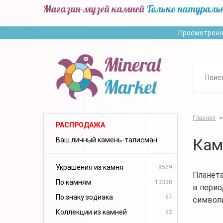
Магазин-музей камней
Только натураль
Просмотренн
Главная
>
РАСПРОДАЖА
Кам
Ваш личный камень-талисман
Украшения из камня
8559
Планета
По камням
13338
в пери
По знаку зодиака
67
символи
Коллекции из камней
52