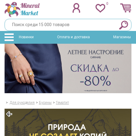
0
Новинки
Оплата и доставка
Магазины
>
Для рукоделия
>
Бусины
>
Гематит