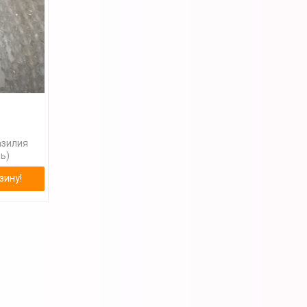
азилия
ть)
зину!