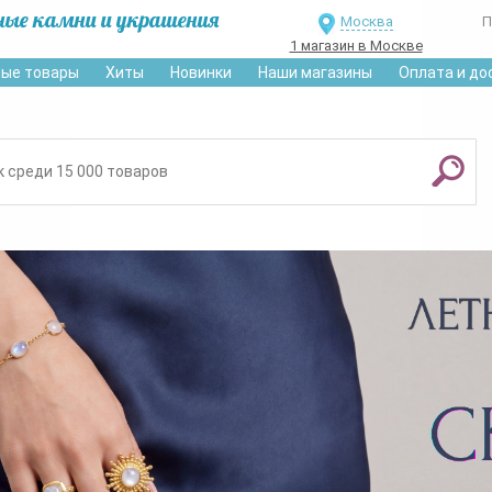
ные камни и украшения
Москва
П
1 магазин в Москве
ые товары
Хиты
Новинки
Наши магазины
Оплата и до