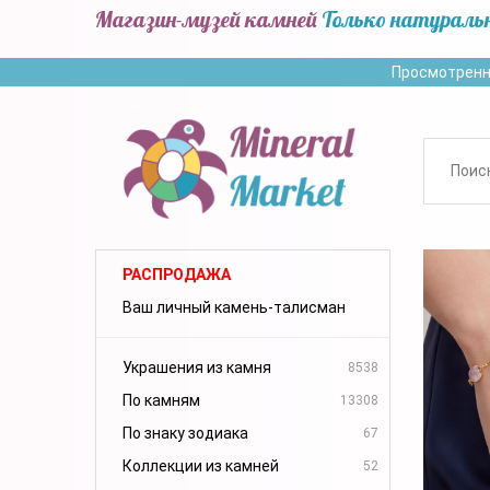
Магазин-музей камней
Только натураль
Просмотренн
РАСПРОДАЖА
Ваш личный камень-талисман
Украшения из камня
8538
По камням
13308
По знаку зодиака
67
Коллекции из камней
52