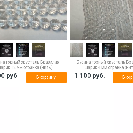
на горный хрусталь Бразилия
Бусина горный хрусталь Бр
арик 12 мм огранка (нить)
шарик 4 мм огранка (ни
00 руб.
1 100 руб.
В корзину!
В кор