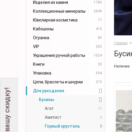
Изделия из камня
1785
Коллекционные минералы
2849
Ювелирная косметика
17
Кабошоны
415
Огранка
85
Главная
>
VIP
203
Буси
Украшения ручной работы
1024
Книги
20
Наличие:
Упаковка
594
Цепи, браслеты и шнурки
215
Не забудьте вашу скидку!
Для рукоделия
Бусины
Агат
12
Аметист
4
Горный хрусталь
2