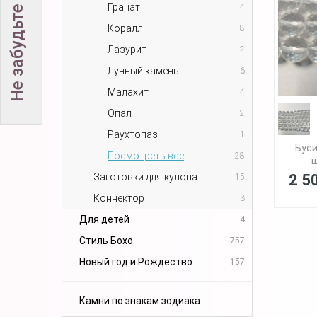
Гранат
4
Коралл
8
Лазурит
2
Лунный камень
6
Малахит
4
Опал
2
Раухтопаз
1
Буси
Посмотреть все
28
ш
Заготовки для кулона
2 5
15
Коннектор
3
Для детей
4
Стиль Бохо
757
Новый год и Рождество
157
Камни по знакам зодиака