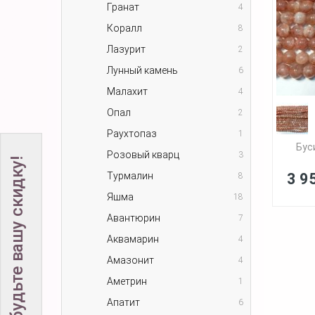
Гранат
4
Коралл
8
Лазурит
2
Лунный камень
6
Малахит
4
Опал
2
Раухтопаз
1
Бус
Розовый кварц
3
Не забудьте вашу скидку!
Турмалин
3 9
8
Яшма
18
Авантюрин
7
Аквамарин
4
Амазонит
4
Аметрин
1
Апатит
6