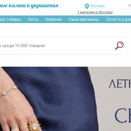
ные камни и украшения
Москва
П
1 магазин в Москве
ые товары
Хиты
Новинки
Наши магазины
Оплата и до