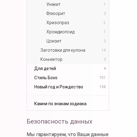
Унакит
1
Флюорит
3
Хризопраз
2
Хромдиопсид
1
Цоизит
3
Заготовки для кулона
14
Коннектор
3
Для детей
4
Стиль Бохо
751
Новый год и Рождество
158
Камни по знакам зодиака
Безопасность данных
Мы гарантируем, что Ваши данные