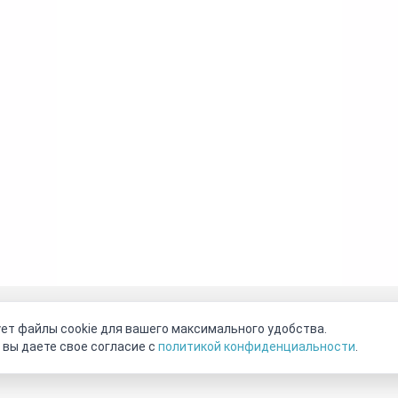
оговор-оферта
О нас
Наши магазины
Отзывы покупателе
ет файлы cookie для вашего максимального удобства.
Видео о камнях
СОУТ
Телеграм
Max
ВКонтакте
 вы даете свое согласие с
политикой конфиденциальности
.
2011 - 2026
©
Минерал Маркет