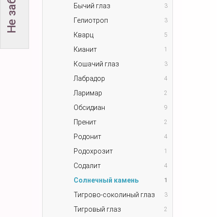
Бычий глаз
3
Гелиотроп
3
Кварц
5
Кианит
1
Кошачий глаз
3
Лабрадор
4
Ларимар
2
Обсидиан
9
Пренит
2
Родонит
4
Родохрозит
1
Содалит
4
Солнечный камень
1
Тигрово-соколиный глаз
3
Тигровый глаз
2