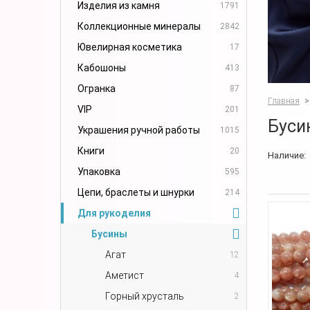
Изделия из камня
1791
Коллекционные минералы
2842
Ювелирная косметика
17
Кабошоны
413
Огранка
87
Главная
>
VIP
201
Буси
Украшения ручной работы
1015
Книги
20
Наличие:
Упаковка
595
Цепи, браслеты и шнурки
214
Для рукоделия
Бусины
Агат
12
Аметист
4
Горный хрусталь
2