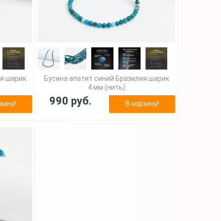
ия шарик
Бусина апатит синий Бразилия шарик
4 мм (нить)
990 руб.
зину!
В корзину!