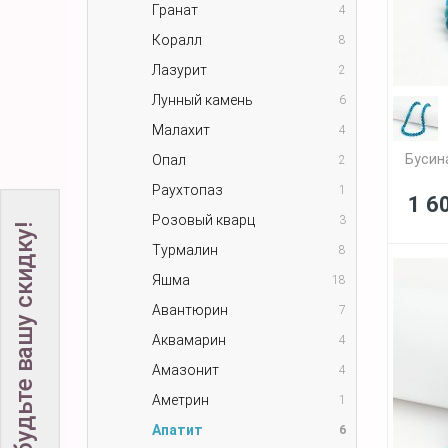
Гранат
4
Коралл
8
Лазурит
2
Лунный камень
6
Малахит
4
Бусин
Опал
2
Раухтопаз
1
1 6
Розовый кварц
3
Не забудьте вашу скидку!
Турмалин
8
Яшма
18
Авантюрин
7
Аквамарин
4
Амазонит
4
Аметрин
1
Апатит
6