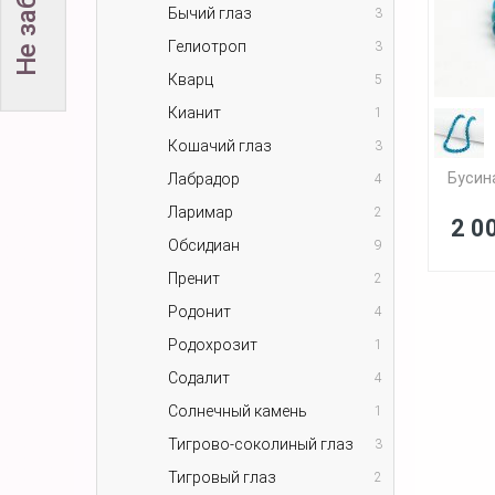
Бычий глаз
3
Гелиотроп
3
Кварц
5
Кианит
1
Кошачий глаз
3
Бусин
Лабрадор
4
Ларимар
2
2 0
Обсидиан
9
Пренит
2
Родонит
4
Родохрозит
1
Содалит
4
Солнечный камень
1
Тигрово-соколиный глаз
3
Тигровый глаз
2