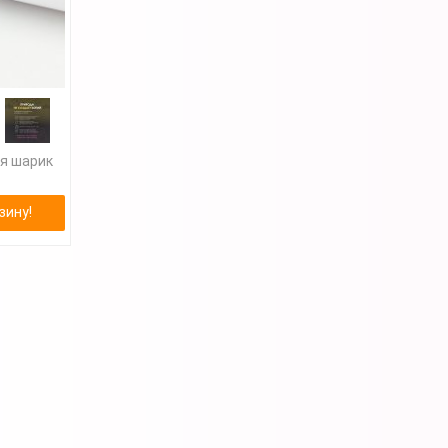
ия шарик
зину!