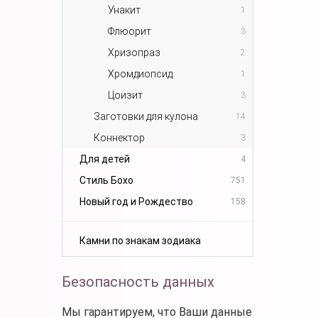
Унакит
1
Флюорит
3
Хризопраз
2
Хромдиопсид
1
Цоизит
3
Заготовки для кулона
14
Коннектор
3
Для детей
4
Стиль Бохо
751
Новый год и Рождество
158
Камни по знакам зодиака
Безопасность данных
Мы гарантируем, что Ваши данные