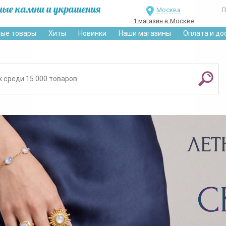
ные камни и украшения
Москва
П
1 магазин в Москве
ые товары
Хиты
Новинки
Наши магазины
Оплата и до