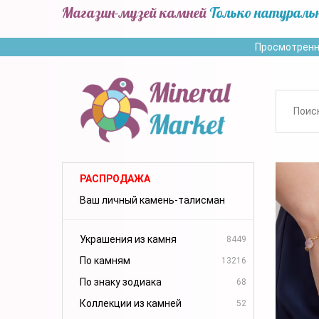
Магазин-музей камней
Только натураль
Просмотренн
РАСПРОДАЖА
Ваш личный камень-талисман
Украшения из камня
8449
По камням
13216
По знаку зодиака
68
Коллекции из камней
52