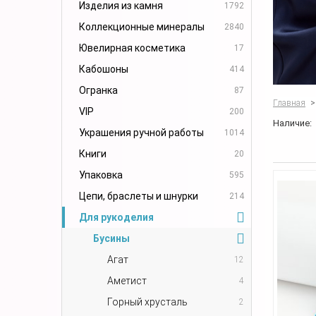
Изделия из камня
1792
Коллекционные минералы
2840
Ювелирная косметика
17
Кабошоны
414
Огранка
87
Главная
>
VIP
200
Наличие:
Украшения ручной работы
1014
Книги
20
Упаковка
595
Цепи, браслеты и шнурки
214
Для рукоделия
Бусины
Агат
12
Аметист
4
Горный хрусталь
2