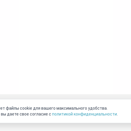
оговор-оферта
О нас
Наши магазины
Отзывы покупателе
ет файлы cookie для вашего максимального удобства.
Видео о камнях
СОУТ
Телеграм
Max
ВКонтакте
 вы даете свое согласие с
политикой конфиденциальности
.
2011 - 2026
©
Минерал Маркет