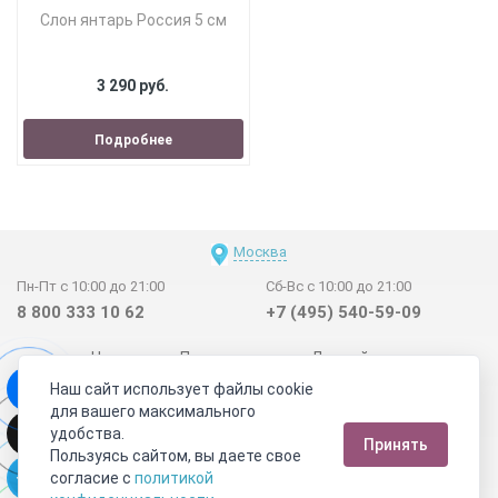
Слон янтарь Россия 5 см
3 290 руб.
Подробнее
Москва
Пн-Пт с 10:00 до 21:00
Сб-Вс с 10:00 до 21:00
8 800 333 10 62
+7 (495) 540-59-09
Новинки
Поставщикам
Личный счет
Наш сайт использует файлы cookie
Договор-оферта
О нас
Наши магазины
для вашего максимального
Отзывы покупателей
Сертификаты
Статьи
удобства.
Принять
Обратная связь
Видео о камнях
СОУТ
Телеграм
Пользуясь сайтом, вы даете свое
согласие с
политикой
Max
ВКонтакте