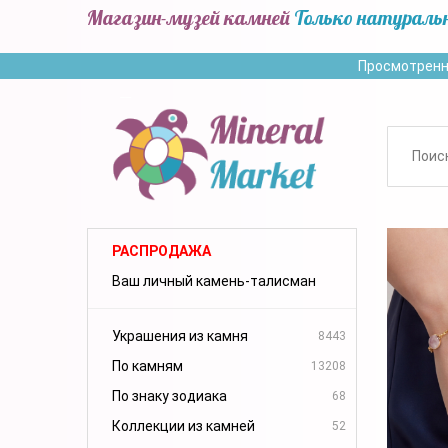
Магазин-музей камней
Только натураль
Просмотренн
РАСПРОДАЖА
Ваш личный камень-талисман
Украшения из камня
8443
По камням
13208
По знаку зодиака
68
Коллекции из камней
52