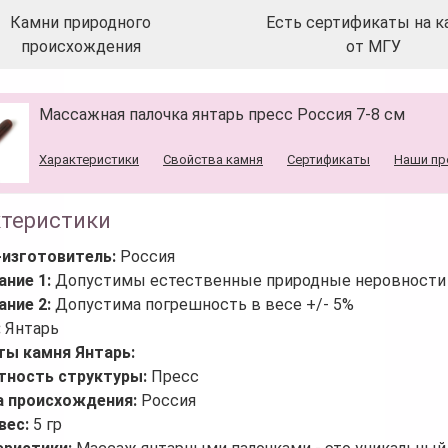
Камни природного
Есть сертификаты на к
происхождения
от МГУ
Массажная палочка янтарь пресс Россия 7-8 см
Характеристики
Свойства камня
Сертификаты
Наши пр
ктеристики
-изготовитель:
Россия
ание 1:
Допустимы естественные природные неровности 
ание 2:
Допустима погрешность в весе +/- 5%
:
Янтарь
ты камня Янтарь:
тность структуры:
Пресс
а происхождения:
Россия
вес:
5 гр