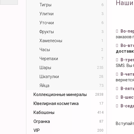
Наши
Тигры
6
Улитки
3
Уточки
6
Во-пе
Фрукты
3
заказов 
Хамелеоны
1
Во-вт
Часы
2
доставк
Черепахи
7
В-тре
SMS. Вы 
Шары
235
В-чет
Шкатулки
28
вернется
Яйца
73
В-пят
Коллекционные минералы
2838
В-шес
Ювелирная косметика
17
В-сед
Кабошоны
414
Огранка
87
Вступайт
VIP
200