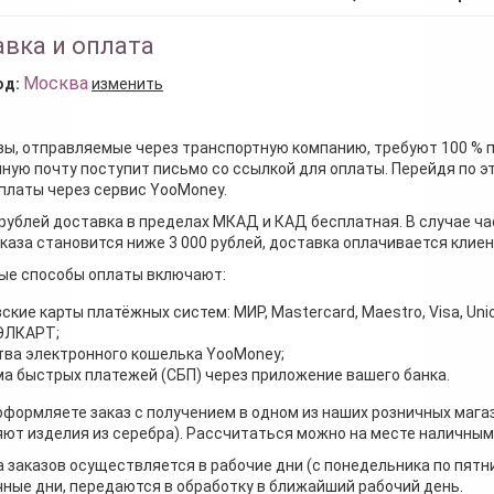
вка и оплата
Москва
од:
изменить
зы, отправляемые через транспортную компанию, требуют 100 % 
ную почту поступит письмо со ссылкой для оплаты. Перейдя по э
платы через сервис YooMoney.
 рублей доставка в пределах МКАД и КАД бесплатная. В случае ча
каза становится ниже 3 000 рублей, доставка оплачивается клие
ые способы оплаты включают:
ские карты платёжных систем: МИР, Mastercard, Maestro, Visa, Unio
 ЭЛКАРТ;
ва электронного кошелька YooMoney;
а быстрых платежей (СБП) через приложение вашего банка.
оформляете заказ с получением в одном из наших розничных мага
ют изделия из серебра). Рассчитаться можно на месте наличными
 заказов осуществляется в рабочие дни (с понедельника по пятн
ные дни, передаются в обработку в ближайший рабочий день.