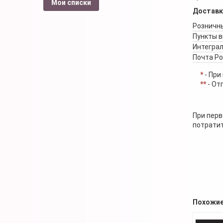
Мои списки
Доставк
Розничны
Пункты 
Интеграл
Почта Р
*
- При
**
- От
При перв
потратит
Похожие