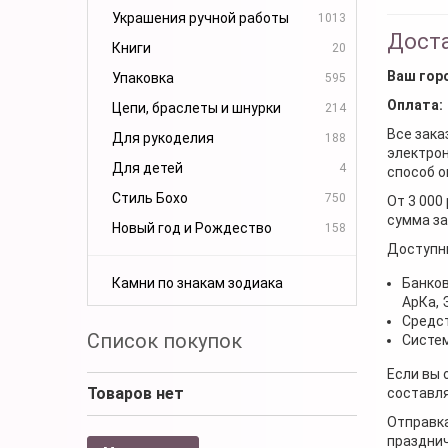
Украшения ручной работы
1013
Доста
Книги
20
Ваш гор
Упаковка
595
Оплата:
Цепи, браслеты и шнурки
214
Все зака
Для рукоделия
188
электрон
Для детей
4
способ о
Стиль Бохо
750
От 3 000
сумма за
Новый год и Рождество
158
Доступн
Камни по знакам зодиака
Банков
АрКа,
Средст
Список покупок
Систем
Если вы 
Товаров нет
составля
Отправка
празднич