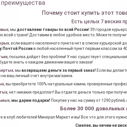
 преимущества
Почему стоит купить этот това
Есть целых 7 веских п
рвых
, мы
доставляем товары по всей России
! 39 городов курьер
по всей стране! Доставим в любое удобное место. Можете получить
орых
, если вашего населенного пункта нет в списке курьерской 
у Почтой России
в любой населенный пункт первым классом за 40
тьих
, посылка дойдет без проблем! У нас существует специальна
будете знать о каждом движении вашего заказа!
вертых
, мы
возвращаем деньги за первый заказ
!
Если вы делаете
 на ваш личный счет внутри магазина.
ых
, вы приобретете 100% натуральные камни, проверенные проф
тых
, нет никаких предоплат! Вы отдаете деньги только при получ
ьмых
,
мы дарим подарки
!
Покупая у нас на сумму от 1290 рублей
Более 30 000 довольных 
е в клуб любителей Минерал Маркет и вы! Все что для этого нужн
Смелее, вы ничем не риск