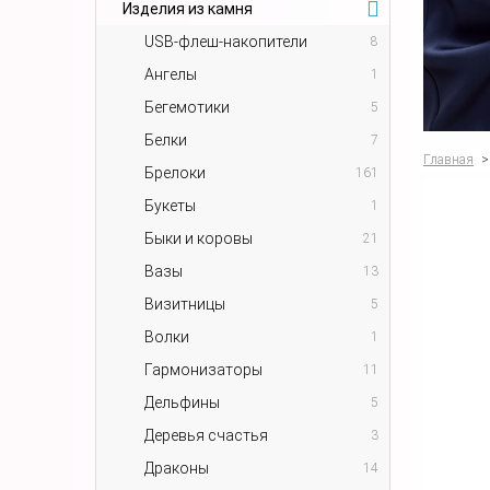
Изделия из камня
USB-флеш-накопители
8
Ангелы
1
Бегемотики
5
Белки
7
Главная
>
Брелоки
161
Букеты
1
Быки и коровы
21
Вазы
13
Визитницы
5
Волки
1
Гармонизаторы
11
Дельфины
5
Деревья счастья
3
Драконы
14