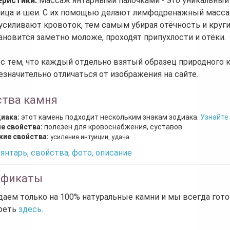
еристики:
Массаж янтарными палочками - это уникальный
ица и шеи. С их помощью делают лимфодренажный масса
 усиливают кровоток, тем самым убирая отёчность и круг
ановится заметно моложе, проходят припухлости и отёки.
 с тем, что каждый отдельно взятый образец природного 
езначительно отличаться от изображения на сайте.
ства камня
диака:
этот камень подходит нескольким знакам зодиака.
Узнайте
е свойства:
полезен для кровоснабжения, суставов
кие свойства:
усиление интуиции, удача
янтарь, свойства, фото, описание
ификаты
аем только на 100% натуральные камни и мы всегда гот
реть
здесь.