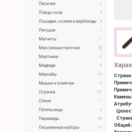
Лисички
2
Ловцы снов
4
Лошадки, ослики и верблюды
6
Лягушки
7
Магниты
71
Массажные палочки
Маятники
5
Хара
Медведи
8
Меркабы
19
Страна
Примеч
Мышки и хомячки
9
Примеч
Огранка
87
Камень
Олени
1
Атрибу
Пепельницы
3
Целос
Стран
Пирамиды
58
Общий 
Письменные наборы
10