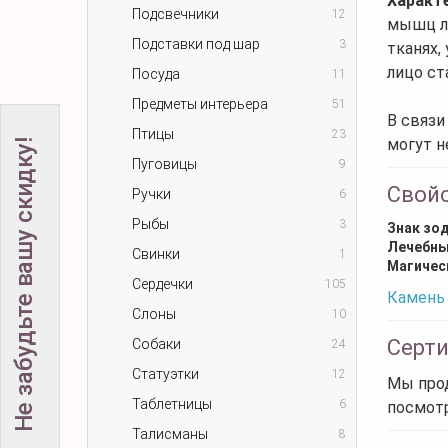
Характ
Подсвечники
12
мышц л
Подставки под шар
3
тканях,
лицо ст
Посуда
11
Предметы интерьера
51
В связи
Птицы
23
могут н
Не забудьте вашу скидку!
Пуговицы
9
Свой
Ручки
6
Рыбы
3
Знак зо
Лечебны
Свинки
1
Магичес
Сердечки
105
Камень 
Слоны
10
Серт
Собаки
24
Статуэтки
12
Мы прод
Таблетницы
6
посмот
Талисманы
8