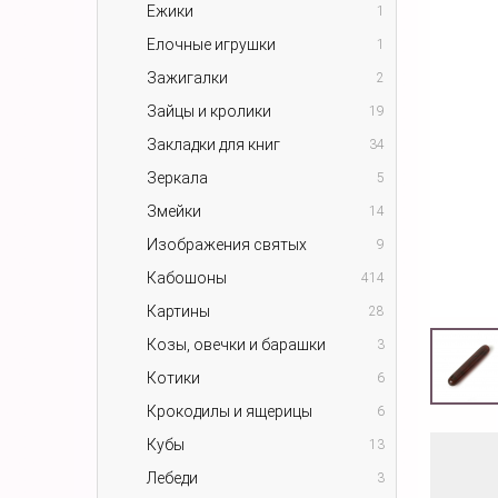
Ежики
1
Елочные игрушки
1
Зажигалки
2
Зайцы и кролики
19
Закладки для книг
34
Зеркала
5
Змейки
14
Изображения святых
9
Кабошоны
414
Картины
28
Козы, овечки и барашки
3
Котики
6
Крокодилы и ящерицы
6
Кубы
13
Лебеди
3