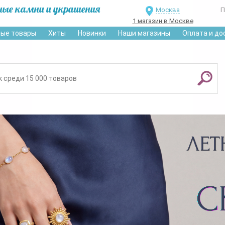
ные камни и украшения
Москва
П
1 магазин в Москве
ые товары
Хиты
Новинки
Наши магазины
Оплата и до