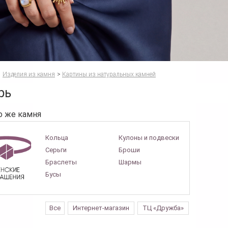
Изделия из камня
>
Картины из натуральных камней
рь
о же камня
Кольца
Кулоны и подвески
Серьги
Броши
Браслеты
Шармы
Бусы
Все
Интернет-магазин
ТЦ «Дружба»