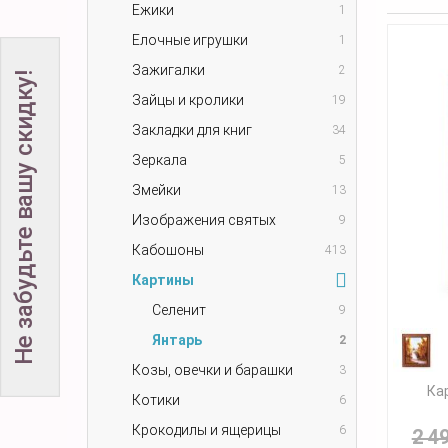
Ежики
1
Елочные игрушки
1
Зажигалки
2
Не забудьте вашу скидку!
Зайцы и кролики
19
Закладки для книг
34
Зеркала
5
Змейки
13
Изображения святых
9
Кабошоны
413
Картины
Селенит
9
Янтарь
2
Козы, овечки и барашки
3
Ка
Котики
6
Крокодилы и ящерицы
6
2 4