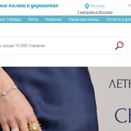
ные камни и украшения
Москва
П
1 магазин в Москве
ые товары
Хиты
Новинки
Наши магазины
Оплата и до