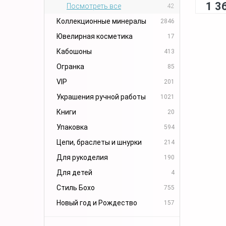
1 3
Посмотреть все
42
Коллекционные минералы
2846
Ювелирная косметика
17
Кабошоны
413
Огранка
85
VIP
201
Украшения ручной работы
1021
Книги
20
Упаковка
594
Цепи, браслеты и шнурки
214
Для рукоделия
190
Для детей
4
Стиль Бохо
755
Новый год и Рождество
157