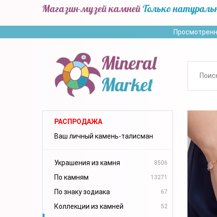
Магазин-музей камней
Только натураль
Просмотренн
РАСПРОДАЖА
Ваш личный камень-талисман
Украшения из камня
8506
По камням
13271
По знаку зодиака
67
Коллекции из камней
52