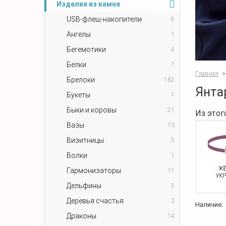
Изделия из камня
USB-флеш-накопители
8
Ангелы
1
Бегемотики
4
Белки
7
Главная
>
Брелоки
162
Янта
Букеты
1
Быки и коровы
21
Из этог
Вазы
13
Визитницы
5
Волки
1
Гармонизаторы
11
Дельфины
5
Деревья счастья
3
Наличие:
Драконы
14