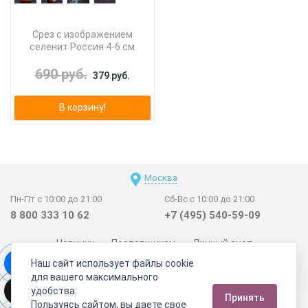
Срез с изображением
селенит Россия 4-6 см
690 руб.
379 руб.
В корзину!
Москва
Пн-Пт с 10:00 до 21:00
Сб-Вс с 10:00 до 21:00
8 800 333 10 62
+7 (495) 540-59-09
Новинки
Поставщикам
Личный счет
Наш сайт использует файлы cookie
Договор-оферта
О нас
Наши магазины
для вашего максимального
Отзывы покупателей
Сертификаты
Статьи
удобства.
Принять
Обратная связь
Видео о камнях
СОУТ
Телеграм
Пользуясь сайтом, вы даете свое