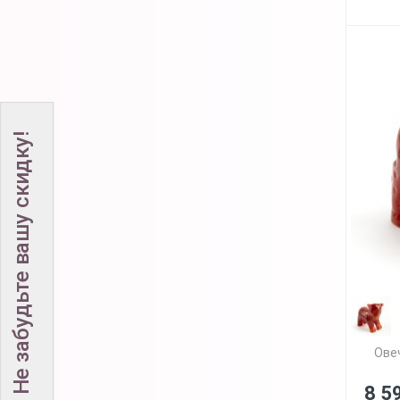
Не забудьте вашу скидку!
Ове
8 5