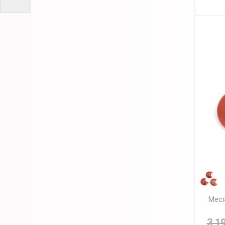
Меся
3 1