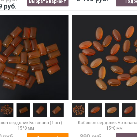
Выбрать вариант
Подр
9 руб.
шон сердолик Ботсвана (1 шт)
Кабошон сердолик Ботсвана
15*8 мм
15*8 мм
0 руб.
890 руб.