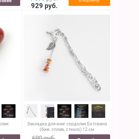
обнее
929 руб.
олик
Закладка для книг сердолик Ботсвана
(биж. сплав, стекло) 12 см
690 руб.