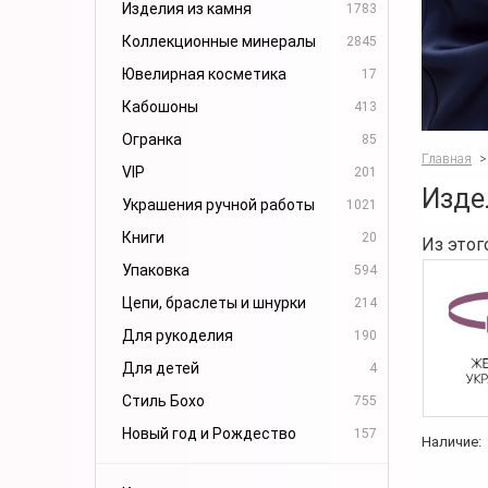
Изделия из камня
1783
Коллекционные минералы
2845
Ювелирная косметика
17
Кабошоны
413
Огранка
85
Главная
>
VIP
201
Изде
Украшения ручной работы
1021
Книги
20
Из этог
Упаковка
594
Цепи, браслеты и шнурки
214
Для рукоделия
190
Для детей
4
Стиль Бохо
755
Новый год и Рождество
157
Наличие: