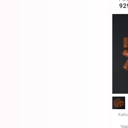
92
Кабо
79