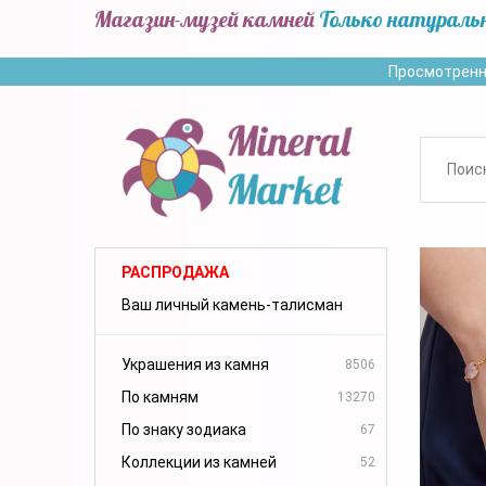
Магазин-музей камней
Только натураль
Просмотренн
РАСПРОДАЖА
Ваш личный камень-талисман
Украшения из камня
8506
По камням
13270
По знаку зодиака
67
Коллекции из камней
52