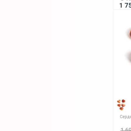
1 7
Серде
1 6