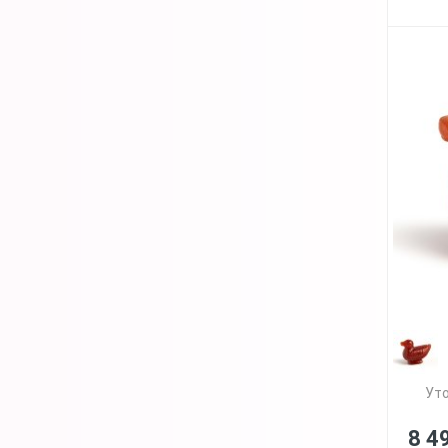
Уто
8 4