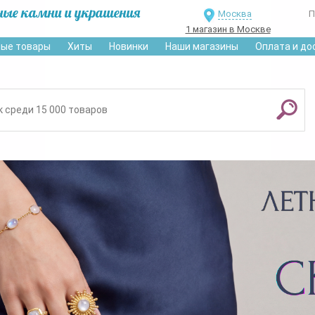
ные камни и украшения
Москва
П
1 магазин в Москве
ые товары
Хиты
Новинки
Наши магазины
Оплата и до