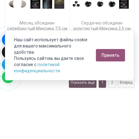
Месяц обсидиан
Сердечко обсидиан
серебристый Мексика 7,5 см
золотистый Мексика 2,5 см
6 590 руб.
1 690 руб.
Наш сайт использует файлы cookie
3 624 руб.
929 руб.
для вашего максимального
удобства.
Принять
В корзину!
Подробнее
Пользуясь сайтом, вы даете свое
согласие с
политикой
конфиденциальности
.
Показать еще
1
2
Вперед
Москва
Пн-Пт с 10:00 до 21:00
Сб-Вс с 10:00 до 21:00
8 800 333 10 62
+7 (495) 540-59-09
Новинки
Поставщикам
Личный счет