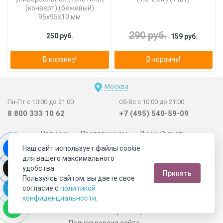
(конверт) (бежевый)
95х95х10 мм
290 руб.
250 руб.
159 руб.
В корзину!
В корзину!
Москва
Пн-Пт с 10:00 до 21:00
Сб-Вс с 10:00 до 21:00
8 800 333 10 62
+7 (495) 540-59-09
Новинки
Поставщикам
Личный счет
Наш сайт использует файлы cookie
Договор-оферта
О нас
Наши магазины
для вашего максимального
Отзывы покупателей
Сертификаты
Статьи
удобства.
Принять
Обратная связь
Видео о камнях
СОУТ
Телеграм
Пользуясь сайтом, вы даете свое
согласие с
политикой
Max
ВКонтакте
конфиденциальности
.
2011 - 2026
©
Минерал Маркет