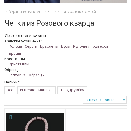
>
Украшения из камня
>
Четки из натуральных камней
Четки из Розового кварца
Из этого же камня
Женские украшения:
Кольца
Серьги
Браслеты
Бусы
Кулоны и подвески
Броши
Кристаллы:
Кристаллы
Образцы:
Галтовка
Образцы
Наличие:
Все
Интернет-магазин
ТЦ «Дружба»