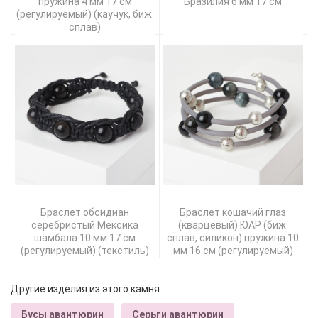
пружина 4 мм 17 см
Бразилия 6 мм 17 см
(регулируемый) (каучук, биж.
сплав)
Браслет обсидиан
Браслет кошачий глаз
серебристый Мексика
(кварцевый) ЮАР (биж.
шамбала 10 мм 17 см
сплав, силикон) пружина 10
(регулируемый) (текстиль)
мм 16 см (регулируемый)
Другие изделия из этого камня:
Бусы авантюрин
Серьги авантюрин