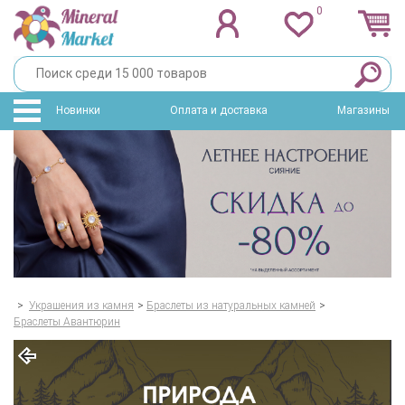
0
Новинки
Оплата и доставка
Магазины
>
Украшения из камня
>
Браслеты из натуральных камней
>
Браслеты Авантюрин