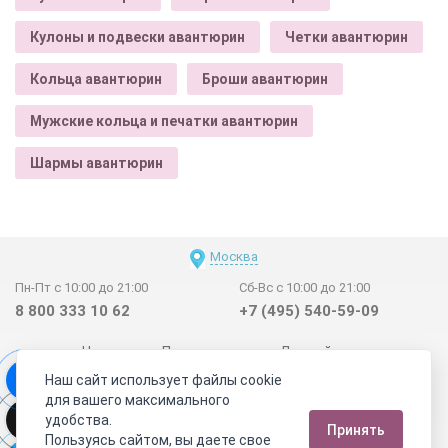
Кулоны и подвески авантюрин
Четки авантюрин
Кольца авантюрин
Броши авантюрин
Мужские кольца и печатки авантюрин
Шармы авантюрин
Москва
Пн-Пт с 10:00 до 21:00
Сб-Вс с 10:00 до 21:00
8 800 333 10 62
+7 (495) 540-59-09
Новинки
Поставщикам
Личный счет
Наш сайт использует файлы cookie
Договор-оферта
О нас
Наши магазины
для вашего максимального
Отзывы покупателей
Сертификаты
Статьи
удобства.
Принять
Обратная связь
Видео о камнях
СОУТ
Телеграм
Пользуясь сайтом, вы даете свое