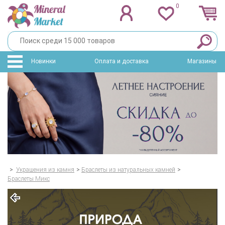
0
Новинки
Оплата и доставка
Магазины
>
Украшения из камня
>
Браслеты из натуральных камней
>
Браслеты Микс