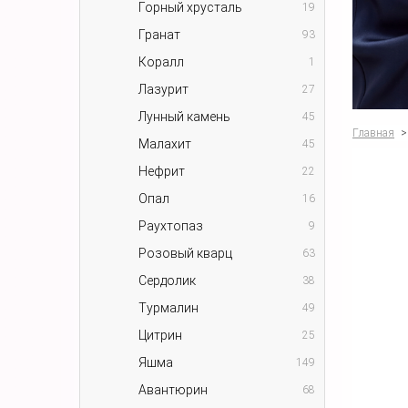
Горный хрусталь
19
Гранат
93
Коралл
1
Лазурит
27
Лунный камень
45
Главная
>
Малахит
45
Нефрит
22
Опал
16
Раухтопаз
9
Розовый кварц
63
Сердолик
38
Турмалин
49
Цитрин
25
Яшма
149
Авантюрин
68