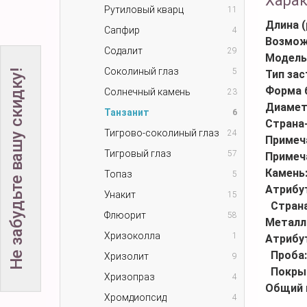
Хара
Рутиловый кварц
11
Длина (
Сапфир
4
Возмож
Содалит
29
Модель
Соколиный глаз
5
Не забудьте вашу скидку!
Тип за
Форма 
Солнечный камень
23
Диамет
Танзанит
6
Страна
Тигрово-соколиный глаз
24
Примеч
Тигровый глаз
57
Примеч
Камень
Топаз
5
Атрибу
Унакит
15
Стран
Флюорит
58
Металл
Хризоколла
1
Атрибу
Проба
Хризолит
9
Покры
Хризопраз
4
Общий 
Хромдиопсид
4