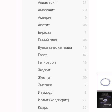
Аквамарин
27
Амазонит
20
Аметрин
6
Апатит
36
Бирюза
7
Бычий глаз
36
Вулканическая лава
13
Гагат
67
Гелиотроп
13
Жадеит
4
Жемчуг
36
Змеевик
7
Изумруд
2
Иолит (кордиерит)
22
Кварц
25