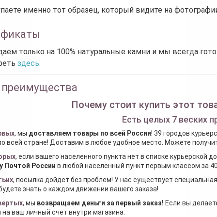
паете именно тот образец, который видите на фотографии
ификаты
аем только на 100% натуральные камни и мы всегда гот
реть
здесь.
 преимущества
Почему стоит купить этот това
Есть целых 7 веских п
рвых
, мы
доставляем товары по всей России
! 39 городов курьер
по всей стране! Доставим в любое удобное место. Можете получить
орых
, если вашего населенного пункта нет в списке курьерской 
у Почтой России
в любой населенный пункт первым классом за 40
тьих
, посылка дойдет без проблем! У нас существует специальна
будете знать о каждом движении вашего заказа!
вертых
, мы
возвращаем деньги за первый заказ
!
Если вы делаете
 на ваш личный счет внутри магазина.