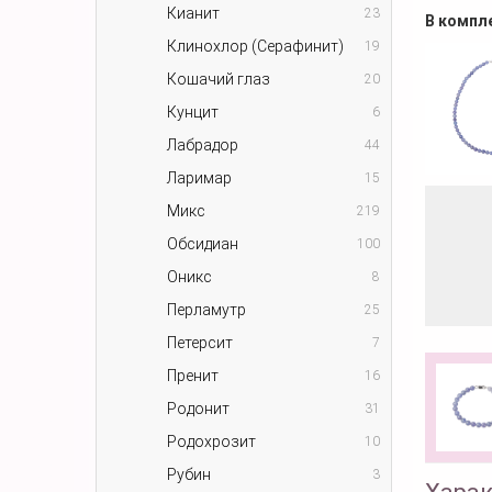
Кианит
23
В компл
Клинохлор (Серафинит)
19
Кошачий глаз
20
Кунцит
6
Лабрадор
44
Ларимар
15
Микс
219
Обсидиан
100
Оникс
8
Перламутр
25
Петерсит
7
Пренит
16
Родонит
31
Родохрозит
10
Рубин
3