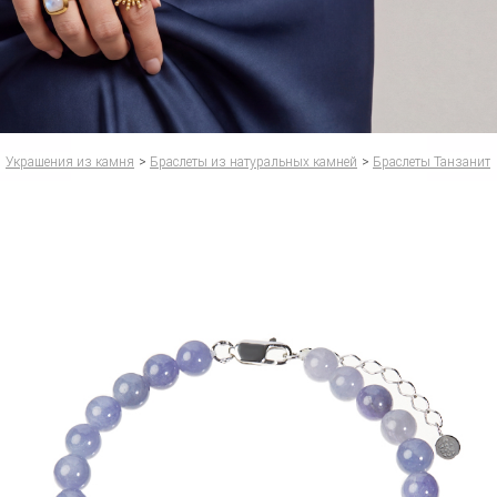
Украшения из камня
>
Браслеты из натуральных камней
>
Браслеты Танзанит