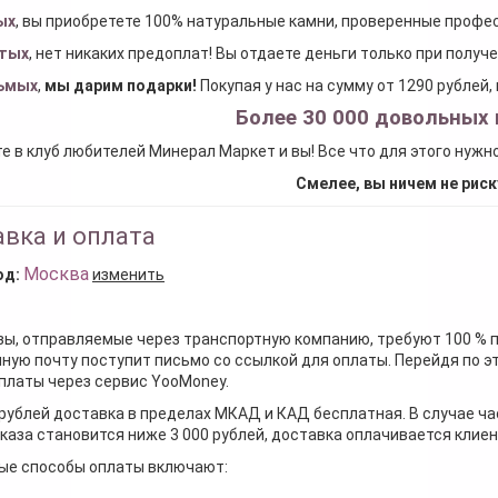
ых
, вы приобретете 100% натуральные камни, проверенные проф
тых
, нет никаких предоплат! Вы отдаете деньги только при получ
ьмых
,
мы дарим подарки
!
Покупая у нас на сумму от 1290 рублей
Более 30 000 довольных 
е в клуб любителей Минерал Маркет и вы! Все что для этого нужн
Смелее, вы ничем не риск
вка и оплата
Москва
од:
изменить
зы, отправляемые через транспортную компанию, требуют 100 % 
ную почту поступит письмо со ссылкой для оплаты. Перейдя по э
платы через сервис YooMoney.
 рублей доставка в пределах МКАД и КАД бесплатная. В случае ча
каза становится ниже 3 000 рублей, доставка оплачивается клие
ые способы оплаты включают: