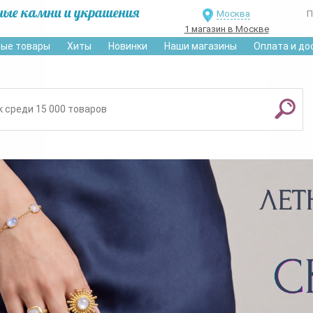
ные камни и украшения
Москва
П
1 магазин в Москве
ые товары
Хиты
Новинки
Наши магазины
Оплата и до