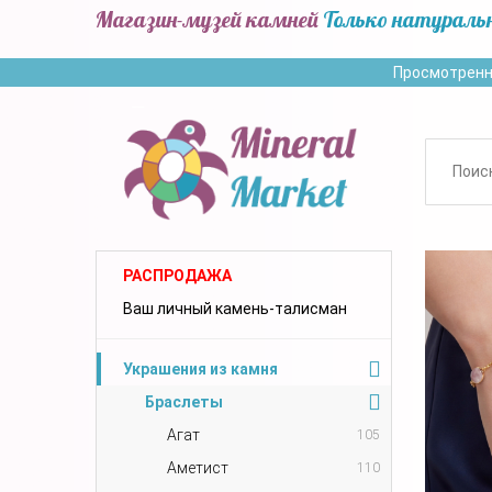
Магазин-музей камней
Только натураль
Просмотренн
РАСПРОДАЖА
Ваш личный камень-талисман
Украшения из камня
Браслеты
Агат
105
Аметист
110