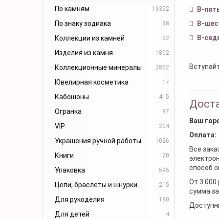
По камням
13352
В-пят
По знаку зодиака
В-шес
68
В-сед
Коллекции из камней
52
Изделия из камня
1802
Вступайт
Коллекционные минералы
2852
Ювелирная косметика
17
Кабошоны
415
Доста
Огранка
87
Ваш гор
VIP
204
Оплата:
Украшения ручной работы
1026
Все зака
Книги
20
электрон
способ о
Упаковка
595
От 3 000
Цепи, браслеты и шнурки
215
сумма за
Для рукоделия
190
Доступн
Для детей
4