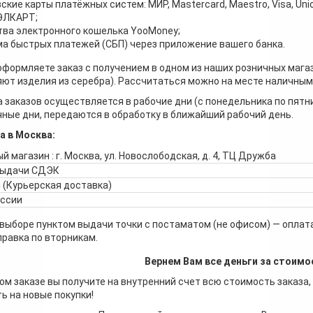
ские карты платёжных систем: МИР, Mastercard, Maestro, Visa, Unio
 ЭЛКАРТ;
ва электронного кошелька YooMoney;
а быстрых платежей (СБП) через приложение вашего банка.
оформляете заказ с получением в одном из наших розничных мага
ют изделия из серебра). Рассчитаться можно на месте наличными
 заказов осуществляется в рабочие дни (с понедельника по пятн
ные дни, передаются в обработку в ближайший рабочий день.
а в Москва:
й магазин : г. Москва, ул. Новослободская, д. 4, ТЦ Дружба
выдачи СДЭК
 (Курьерская доставка)
оссии
 выборе пунктом выдачи точки с постаматом (не офисом) — оплата
правка по вторникам.
Вернем Вам все деньги за стоимо
ом заказе вы получите на внутренний счет всю стоимость заказа,
ь на новые покупки!