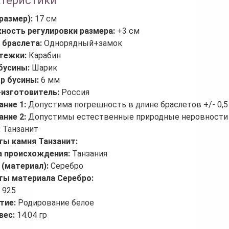
ктеристики
размер):
17 см
ность регулировки размера:
+3 см
 браслета:
Однорядный+замок
стежки:
Карабин
бусины:
Шарик
р бусины:
6 мм
-изготовитель:
Россия
ание 1:
Допустима погрешность в длине браслетов +/- 0,5
ание 2:
Допустимы естественные природные неровности 
:
Танзанит
ты камня Танзанит:
а происхождения:
Танзания
 (материал):
Серебро
ты материала Серебро:
:
925
тие:
Родирование белое
вес:
14.04 гр