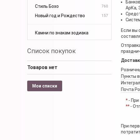
Банков
Стиль Бохо
760
АрКа,
Средст
Новый год и Рождество
157
Систем
Если вы 
Камни по знакам зодиака
составля
Отправка
Список покупок
празднич
Доставк
Товаров нет
Розничны
Пункты 
Интеграл
Мои списки
Почта Р
*
- При
**
- От
При перв
потратит