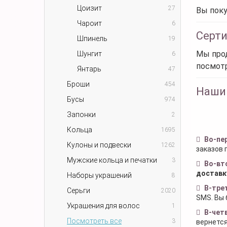
Цоизит
27
Вы поку
Чароит
6
Серт
Шпинель
19
Мы прод
Шунгит
6
посмот
Янтарь
47
Броши
454
Наши
Бусы
974
Запонки
2
Кольца
1695
Во-пе
Кулоны и подвески
1262
заказов 
Мужские кольца и печатки
3
Во-вт
доставк
Наборы украшений
8
В-тре
Серьги
2020
SMS. Вы 
Украшения для волос
1
В-чет
Посмотреть все
3
вернется