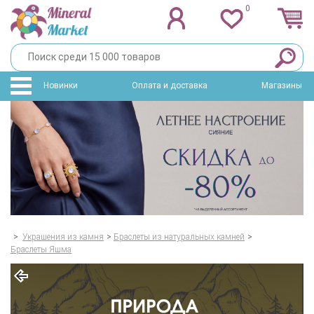
0
Новинки
Оплата и доставка
Магазины
>
Украшения из камня
>
Браслеты из натуральных камней
>
Браслеты Яшма