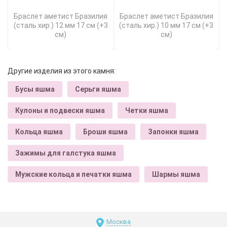
Браслет аметист Бразилия
Браслет аметист Бразилия
(сталь хир.) 12 мм 17 см (+3
(сталь хир.) 10 мм 17 см (+3
см)
см)
Другие изделия из этого камня:
Бусы яшма
Серьги яшма
Кулоны и подвески яшма
Четки яшма
Кольца яшма
Броши яшма
Запонки яшма
Зажимы для галстука яшма
Мужские кольца и печатки яшма
Шармы яшма
Москва