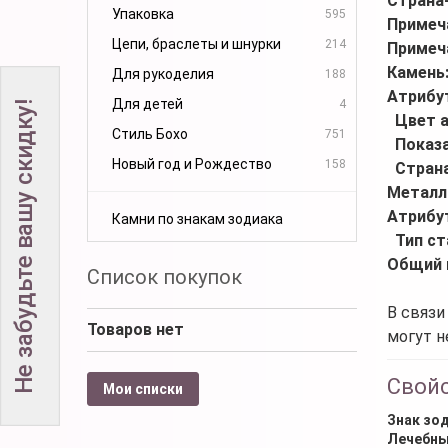
Страна
Упаковка
595
Примеч
Цепи, браслеты и шнурки
214
Примеч
Камень
Для рукоделия
188
Атрибу
Для детей
4
Не забудьте вашу скидку!
Цвет 
Стиль Бохо
751
Показа
Новый год и Рождество
158
Стран
Металл
Атрибу
Камни по знакам зодиака
Тип ст
Общий 
Список покупок
В связи
Товаров нет
могут н
Свой
Мои списки
Знак зо
Лечебны