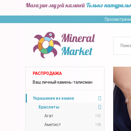
Магазин-музей камней
Только натураль
Просмотренн
РАСПРОДАЖА
Ваш личный камень-талисман
Украшения из камня
Браслеты
Агат
102
Аметист
108