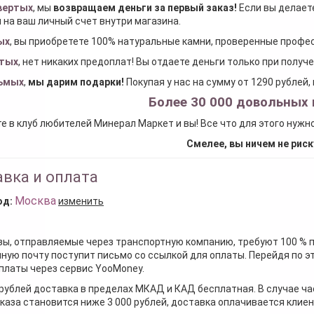
вертых
, мы
возвращаем деньги за первый заказ
!
Если вы делаете
 на ваш личный счет внутри магазина.
ых
, вы приобретете 100% натуральные камни, проверенные проф
тых
, нет никаких предоплат! Вы отдаете деньги только при получ
ьмых
,
мы дарим подарки
!
Покупая у нас на сумму от 1290 рублей
Более 30 000 довольных 
е в клуб любителей Минерал Маркет и вы! Все что для этого нужн
Смелее, вы ничем не риск
вка и оплата
Москва
од:
изменить
зы, отправляемые через транспортную компанию, требуют 100 % 
ную почту поступит письмо со ссылкой для оплаты. Перейдя по э
платы через сервис YooMoney.
 рублей доставка в пределах МКАД и КАД бесплатная. В случае ча
каза становится ниже 3 000 рублей, доставка оплачивается клие