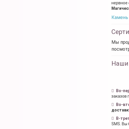
нервное
Магичес
Камень 
Серт
Мы прод
посмот
Наши
Во-пе
заказов 
Во-вт
доставк
В-тре
SMS. Вы 