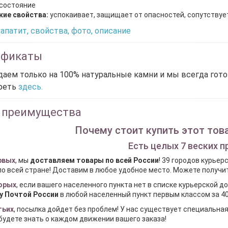
 состояние
кие свойства:
успокаивает, защищает от опасностей, сопутствуе
апатит, свойства, фото, описание
ификаты
аем только на 100% натуральные камни и мы всегда гот
реть
здесь.
 преимущества
Почему стоит купить этот това
Есть целых 7 веских п
рвых
, мы
доставляем товары по всей России
! 39 городов курьер
по всей стране! Доставим в любое удобное место. Можете получить
орых
, если вашего населенного пункта нет в списке курьерской 
у Почтой России
в любой населенный пункт первым классом за 40
тьих
, посылка дойдет без проблем! У нас существует специальна
будете знать о каждом движении вашего заказа!