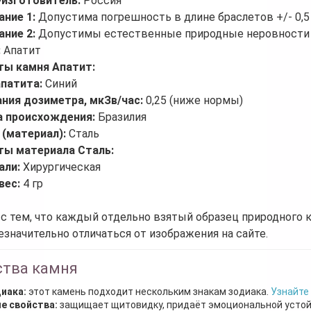
-изготовитель:
Россия
ание 1:
Допустима погрешность в длине браслетов +/- 0,5
ание 2:
Допустимы естественные природные неровности 
:
Апатит
ты камня Апатит:
апатита:
Синий
ния дозиметра, мкЗв/час:
0,25 (ниже нормы)
а происхождения:
Бразилия
 (материал):
Сталь
ты материала Сталь:
али:
Хирургическая
вес:
4 гр
 с тем, что каждый отдельно взятый образец природного 
езначительно отличаться от изображения на сайте.
ства камня
диака:
этот камень подходит нескольким знакам зодиака.
Узнайте
е свойства:
защищает щитовидку, придаёт эмоциональной устой