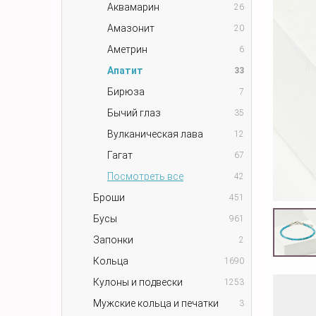
Аквамарин
26
Амазонит
20
Аметрин
6
Апатит
33
Бирюза
7
Бычий глаз
35
Вулканическая лава
12
Гагат
67
Посмотреть все
42
Броши
451
Бусы
961
Запонки
2
Кольца
1690
Кулоны и подвески
1253
Мужские кольца и печатки
3