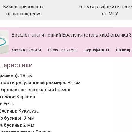
Камни природного
Есть сертификаты на к
происхождения
от МГУ
Браслет апатит синий Бразилия (сталь хир.) огранка 
Характеристики
Свойства камня
Сертификаты
Наши пр
ктеристики
размер):
18 см
ность регулировки размера:
+3 см
 браслета:
Однорядный+замок
стежки:
Карабин
а:
Есть
бусины:
Кукуруза
р бусины:
3 мм
а бусины:
2 мм