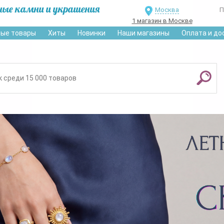
ные камни и украшения
Москва
П
1 магазин в Москве
ые товары
Хиты
Новинки
Наши магазины
Оплата и до