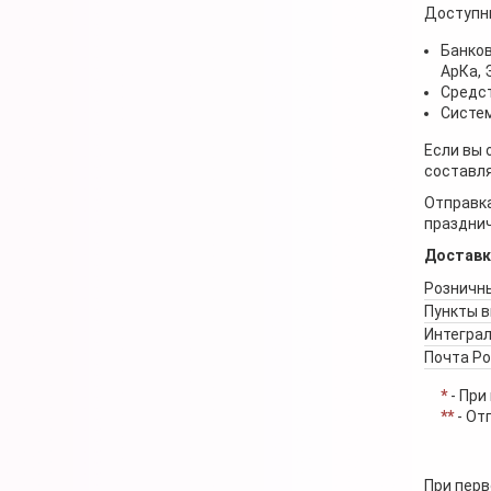
Доступн
Банков
АрКа,
Средст
Систем
Если вы 
составля
Отправка
празднич
Доставк
Розничны
Пункты 
Интеграл
Почта Р
*
- При
**
- От
При перв