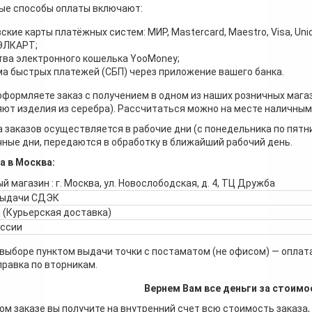
ые способы оплаты включают:
ские карты платёжных систем: МИР, Mastercard, Maestro, Visa, Unio
 ЭЛКАРТ;
ва электронного кошелька YooMoney;
а быстрых платежей (СБП) через приложение вашего банка.
оформляете заказ с получением в одном из наших розничных мага
ют изделия из серебра). Рассчитаться можно на месте наличными
 заказов осуществляется в рабочие дни (с понедельника по пятн
ные дни, передаются в обработку в ближайший рабочий день.
а в Москва:
й магазин : г. Москва, ул. Новослободская, д. 4, ТЦ Дружба
выдачи СДЭК
 (Курьерская доставка)
оссии
 выборе пунктом выдачи точки с постаматом (не офисом) — оплата
правка по вторникам.
Вернем Вам все деньги за стоимо
ом заказе вы получите на внутренний счет всю стоимость заказа,