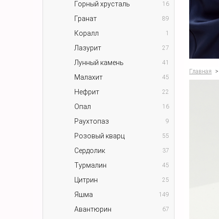
Горный хрусталь
16
Гранат
89
Коралл
1
Лазурит
27
Лунный камень
41
Главная
>
Малахит
45
Нефрит
22
Опал
16
Раухтопаз
9
Розовый кварц
55
Сердолик
37
Турмалин
45
Цитрин
25
Яшма
149
Авантюрин
67