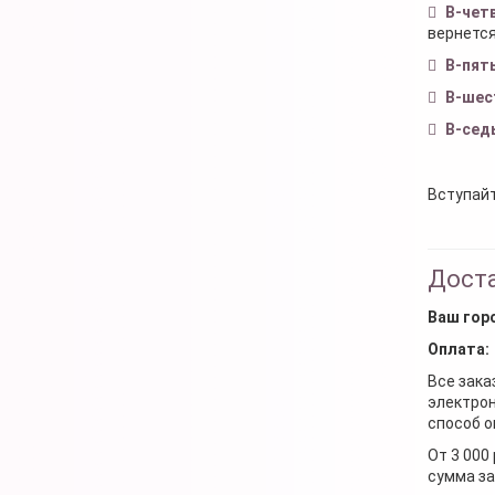
В-чет
вернется
В-пят
В-шес
В-сед
Вступайт
Доста
Ваш гор
Оплата:
Все зака
электрон
способ о
От 3 000
сумма за