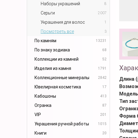
Наборы украшений
8
Серьги
2007
Украшения для волос
1
Посмотреть все
3
По камням
13231
По знаку зодиака
68
Коллекции из камней
52
Хара
Изделия из камня
1791
Коллекционные минералы
2842
Длина (
Возмож
Ювелирная косметика
17
Модель
Кабошоны
413
Тип за
Огранка
87
Огранк
VIP
201
Форма 
Диамет
Украшения ручной работы
1015
Толщин
Книги
20