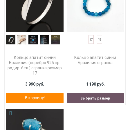
17
18
Кольцо апатит синий
Кольцо апатит синий
Бразилия (серебро 925 пр.
Бразилия огранка
родир. бел.) огранка размер
17
3 990 руб.
1 190 руб.
В корзину!
Выбрать размер