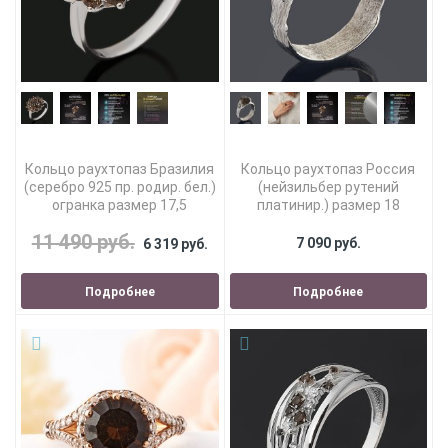
Кольцо раухтопаз Бразилия
Кольцо раухтопаз Россия
(серебро 925 пр. родир. бел.)
(нейзильбер рутений
огранка размер 17,5
платинир.) размер 18
11 490 руб.
7 090 руб.
6 319 руб.
Подробнее
Подробнее