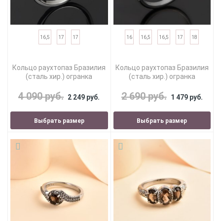
16,5
17
17
16
16,5
16,5
17
18
Кольцо раухтопаз Бразилия
Кольцо раухтопаз Бразилия
(сталь хир.) огранка
(сталь хир.) огранка
4 090 руб.
2 690 руб.
2 249 руб.
1 479 руб.
Выбрать размер
Выбрать размер