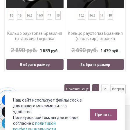
16
16
16,5
16,5
17
18
16,5
16,5
17
18
Кольцо раухтопаз Бразилия
Кольцо раухтопаз Бразилия
(сталь хир.) огранка
(сталь хир.) огранка
2 890 руб.
2 690 руб.
1 589 руб.
1 479 руб.
Выбрать размер
Выбрать размер
Показать еще
1
2
Вперед
Наш сайт использует файлы cookie
для вашего максимального
Москва
удобства.
Принять
Пользуясь сайтом, вы даете свое
Пн-Пт с 10:00 до 21:00
Сб-Вс с 10:00 до 21:00
согласие с
политикой
8 800 333 10 62
+7 (495) 540-59-09
конфиденциальности
.