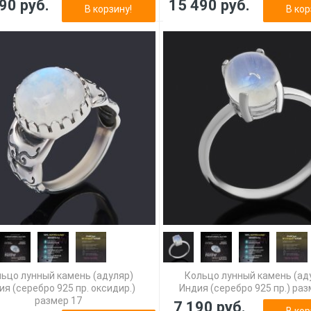
90 руб.
15 490 руб.
В корзину!
В кор
ьцо лунный камень (адуляр)
Кольцо лунный камень (ад
ия (серебро 925 пр. оксидир.)
Индия (серебро 925 пр.) раз
размер 17
7 190 руб.
В кор