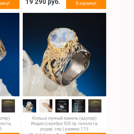
19 290 руб.
зину!
В корзину!
уляр)
Кольцо лунный камень (адуляр)
олота,
Индия (серебро 925 пр. позолота,
5
родир. сер.) размер 17,5