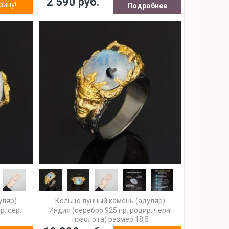
2 590 руб.
зину!
Подробнее
уляр)
Кольцо лунный камень (адуляр)
р. сер.
Индия (серебро 925 пр. родир. черн.
позолота) размер 18,5