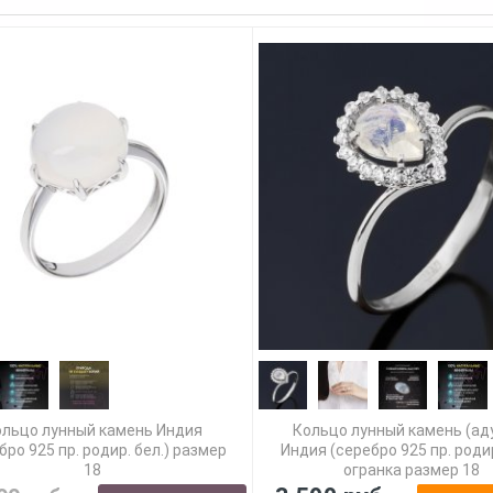
ольцо лунный камень Индия
Кольцо лунный камень (ад
бро 925 пр. родир. бел.) размер
Индия (серебро 925 пр. родир
18
огранка размер 18