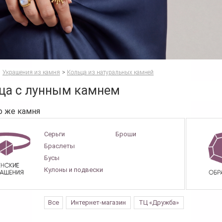
Украшения из камня
>
Кольца из натуральных камней
ца с лунным камнем
о же камня
Серьги
Броши
Браслеты
Бусы
Кулоны и подвески
Все
Интернет-магазин
ТЦ «Дружба»