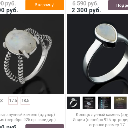
90 руб.
6 590 руб.
В корзину!
Подр
00 руб.
2 300 руб.
р:
17,5
18,5
ьцо лунный камень (адуляр)
Кольцо лунный камень (ад
ия (серебро 925 пр. оксидир.)
Индия (серебро 925 пр. родир
огранка размер 17
90 руб.