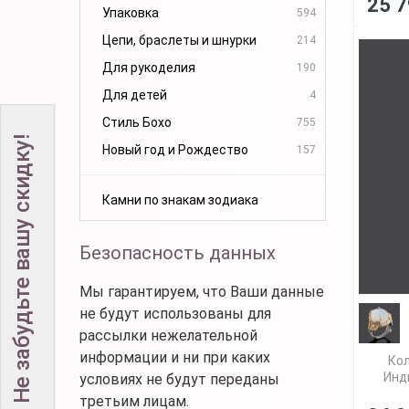
25 7
Упаковка
594
Цепи, браслеты и шнурки
214
Для рукоделия
190
Для детей
4
Стиль Бохо
755
Не забудьте вашу скидку!
Новый год и Рождество
157
Камни по знакам зодиака
Безопасность данных
Мы гарантируем, что Ваши данные
не будут использованы для
рассылки нежелательной
информации и ни при каких
Кол
Инд
условиях не будут переданы
третьим лицам.