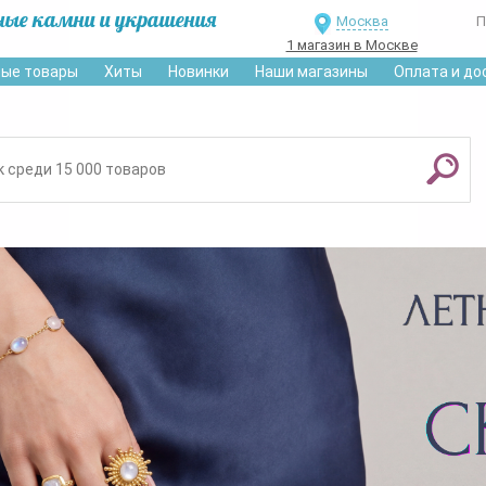
ные камни и украшения
Москва
П
1 магазин в Москве
ые товары
Хиты
Новинки
Наши магазины
Оплата и до