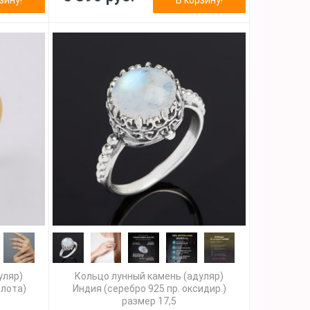
уляр)
Кольцо лунный камень (адуляр)
олота)
Индия (серебро 925 пр. оксидир.)
размер 17,5