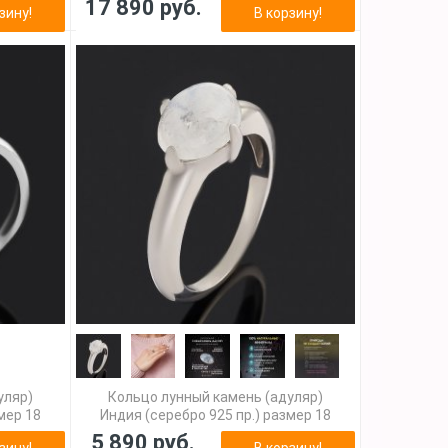
17 890 руб.
зину!
В корзину!
уляр)
Кольцо лунный камень (адуляр)
мер 18
Индия (серебро 925 пр.) размер 18
5 890 руб.
зину!
В корзину!