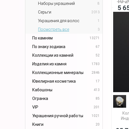
10 2
Наборы украшений
8
5 6
Серьги
2013
Украшения для волос
1
Посмотреть все
3
По камням
13271
По знаку зодиака
67
Коллекции из камней
52
Изделия из камня
1783
Коллекционные минералы
2846
Ювелирная косметика
17
Кабошоны
413
Огранка
85
VIP
201
Кол
Украшения ручной работы
1021
Инд
Книги
20