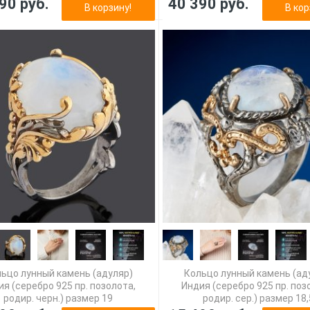
90 руб.
40 390 руб.
В корзину!
В кор
ьцо лунный камень (адуляр)
Кольцо лунный камень (ад
ия (серебро 925 пр. позолота,
Индия (серебро 925 пр. поз
родир. черн.) размер 19
родир. сер.) размер 18,