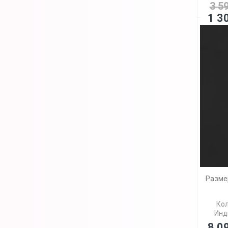
3 5
1 3
Разме
Кол
Инд
8 0