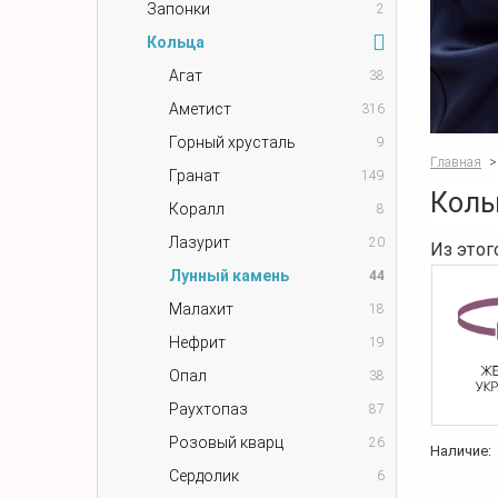
Запонки
2
Кольца
Агат
38
Аметист
316
Горный хрусталь
9
Главная
>
Гранат
149
Коль
Коралл
8
Лазурит
20
Из этог
Лунный камень
44
Малахит
18
Нефрит
19
Опал
38
Раухтопаз
87
Розовый кварц
26
Наличие:
Сердолик
6