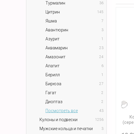
Турмалин
36
Цитрин
145
Яшма
7
Авантюрин
3
Азурит
1
Аквамарин
23
Амазонит
24
Апатит
6
Берилл
1
Бирюза
27
Гагат
2
Диоптаз
2
Посмотреть все
43
К
Кулоны и подвески
1256
(сере
Мужские кольца и печатки
3