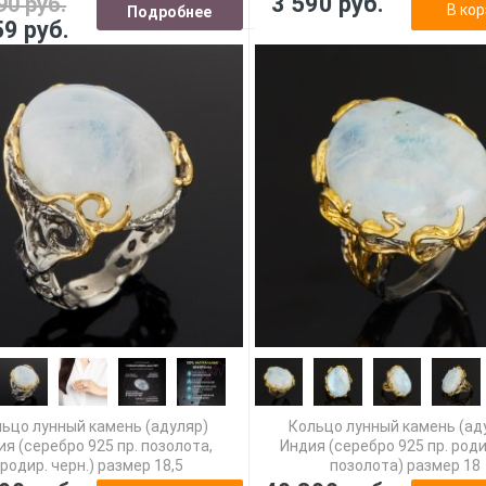
3 590 руб.
90 руб.
В кор
Подробнее
59 руб.
ьцо лунный камень (адуляр)
Кольцо лунный камень (ад
ия (серебро 925 пр. позолота,
Индия (серебро 925 пр. роди
родир. черн.) размер 18,5
позолота) размер 18