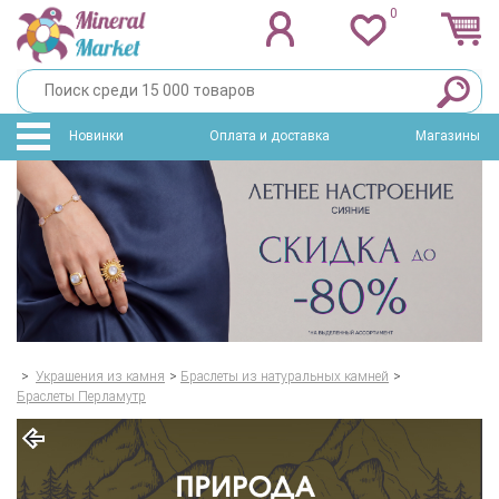
0
Новинки
Оплата и доставка
Магазины
>
Украшения из камня
>
Браслеты из натуральных камней
>
Браслеты Перламутр