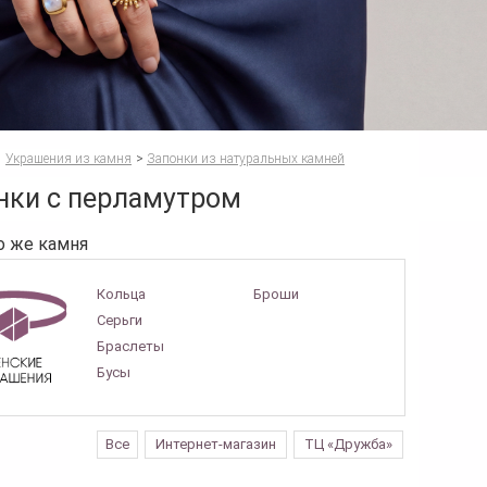
Украшения из камня
>
Запонки из натуральных камней
нки с перламутром
о же камня
Кольца
Броши
Серьги
Браслеты
Бусы
Все
Интернет-магазин
ТЦ «Дружба»