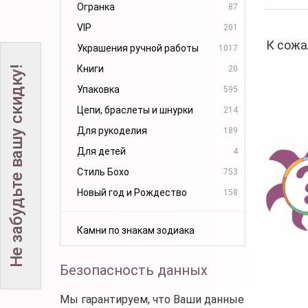
Огранка
87
VIP
201
К сожа
Украшения ручной работы
1017
Книги
20
Не забудьте вашу скидку!
Упаковка
595
Цепи, браслеты и шнурки
214
Для рукоделия
189
Для детей
4
Стиль Бохо
753
Новый год и Рождество
158
Камни по знакам зодиака
Безопасность данных
Мы гарантируем, что Ваши данные