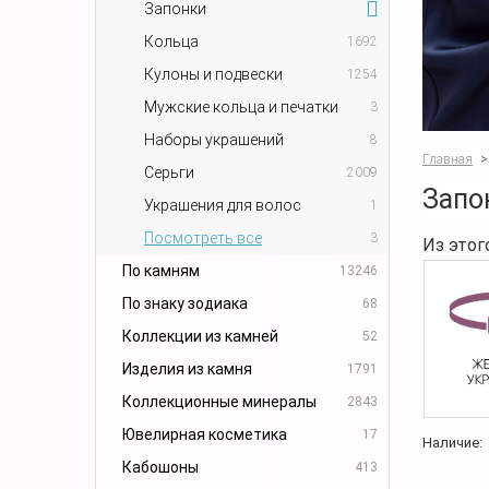
Запонки
Кольца
1692
Кулоны и подвески
1254
Мужские кольца и печатки
3
Наборы украшений
8
Главная
>
Серьги
2009
Запо
Украшения для волос
1
Посмотреть все
3
Из этог
По камням
13246
По знаку зодиака
68
Коллекции из камней
52
Изделия из камня
1791
Коллекционные минералы
2843
Ювелирная косметика
17
Наличие:
Кабошоны
413