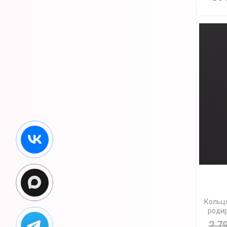
Кольцо
родир
2 7