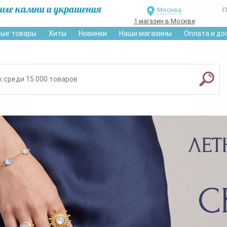
ные камни и украшения
Москва
П
1 магазин в Москве
ые товары
Хиты
Новинки
Наши магазины
Оплата и до