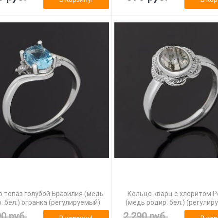
 топаз голубой Бразилия (медь
Кольцо кварц с хлоритом 
. бел.) огранка (регулируемый)
(медь родир. бел.) (регулир
90 руб.
2 290 руб.