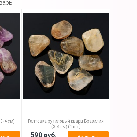
вары
3-4 см)
Галтовка рутиловый кварц Бразилия
(3-4 см) (1 шт)
590 руб.
зину!
В корзину!