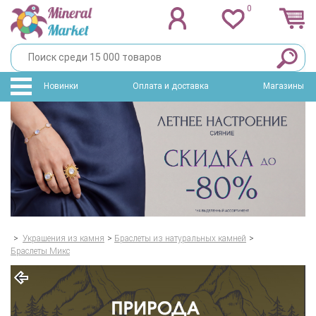
0
Новинки
Оплата и доставка
Магазины
>
Украшения из камня
>
Браслеты из натуральных камней
>
Браслеты Микс