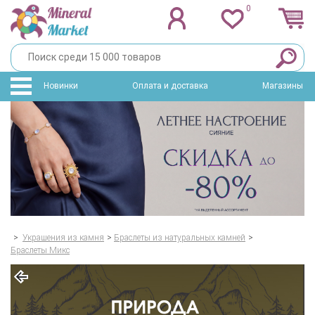
0
Новинки
Оплата и доставка
Магазины
>
Украшения из камня
>
Браслеты из натуральных камней
>
Браслеты Микс