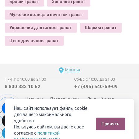
Броши гранат
Запонки гранат
Мужские кольца и печатки гранат
Украшения для волос гранат
Шармы гранат
Цепь для очков гранат
Москва
Пн-Пт с 10:00 до 21:00
Сб-Вс с 10:00 до 21:00
8 800 333 10 62
+7 (495) 540-59-09
Новинки
Поставщикам
Личный счет
Наш сайт использует файлы cookie
Договор-оферта
О нас
Наши магазины
для вашего максимального
Отзывы покупателей
Сертификаты
Статьи
удобства.
Принять
Обратная связь
Видео о камнях
СОУТ
Телеграм
Пользуясь сайтом, вы даете свое
согласие с
политикой
Max
ВКонтакте