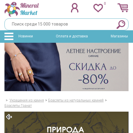
0
Новинки
Оплата и доставка
Магазины
>
Украшения из камня
>
Браслеты из натуральных камней
>
Браслеты Гранат