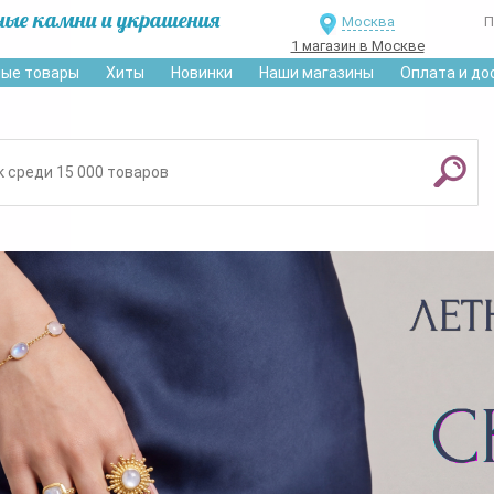
ные камни и украшения
Москва
П
1 магазин в Москве
ые товары
Хиты
Новинки
Наши магазины
Оплата и до