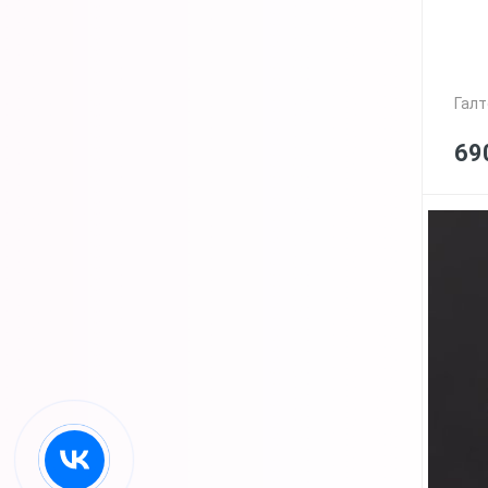
Галт
69