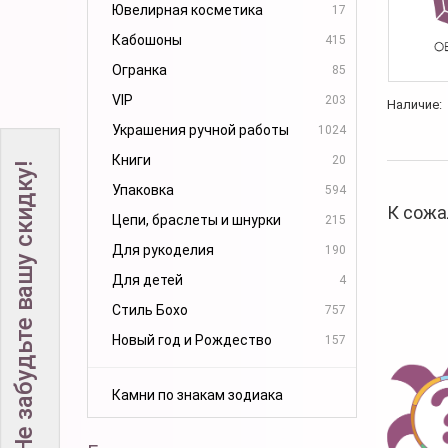
Ювелирная косметика
17
Кабошоны
415
Огранка
85
VIP
203
Наличие:
Украшения ручной работы
1024
Книги
20
Не забудьте вашу скидку!
Упаковка
594
К сожа
Цепи, браслеты и шнурки
215
Для рукоделия
190
Для детей
4
Стиль Бохо
757
Новый год и Рождество
157
Камни по знакам зодиака