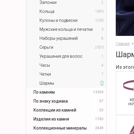
Запонки
2
Кольца
1693
Кулоны и подвески
1260
Мужские кольца и печатки
3
Наборы украшений
8
Главная
>
Серьги
2020
Шарм
Украшения для волос
1
Часы
4
Из этог
Четки
7
Шармы
По камням
13309
По знаку зодиака
67
Коллекции из камней
52
Изделия из камня
1785
Коллекционные минералы
2849