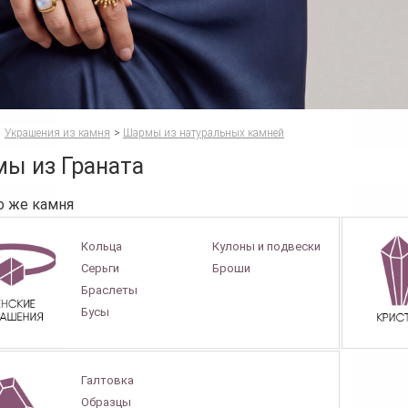
Украшения из камня
>
Шармы из натуральных камней
ы из Граната
о же камня
Кольца
Кулоны и подвески
Серьги
Броши
Браслеты
Бусы
Галтовка
Образцы