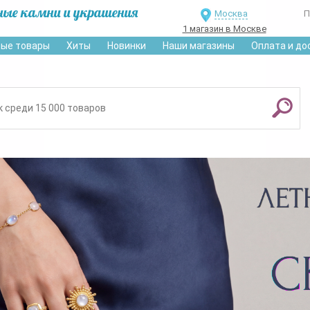
ные камни и украшения
Москва
П
1 магазин в Москве
ые товары
Хиты
Новинки
Наши магазины
Оплата и до