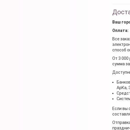
Доста
Ваш гор
Оплата:
Все зака
электрон
способ о
От 3 000
сумма за
Доступн
Банков
АрКа,
Средст
Систем
Если вы 
составля
Отправка
празднич