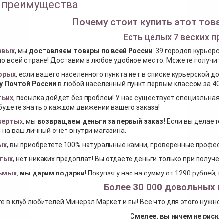
 преимущества
Почему стоит купить этот това
Есть целых 7 веских п
рвых
, мы
доставляем товары по всей России
! 39 городов курьер
по всей стране! Доставим в любое удобное место. Можете получить
орых
, если вашего населенного пункта нет в списке курьерской 
у Почтой России
в любой населенный пункт первым классом за 40
тьих
, посылка дойдет без проблем! У нас существует специальна
будете знать о каждом движении вашего заказа!
вертых
, мы
возвращаем деньги за первый заказ
!
Если вы делаете
 на ваш личный счет внутри магазина.
ых
, вы приобретете 100% натуральные камни, проверенные проф
тых
, нет никаких предоплат! Вы отдаете деньги только при получ
ьмых
,
мы дарим подарки
!
Покупая у нас на сумму от 1290 рублей
Более 30 000 довольных 
е в клуб любителей Минерал Маркет и вы! Все что для этого нужн
Смелее, вы ничем не риск