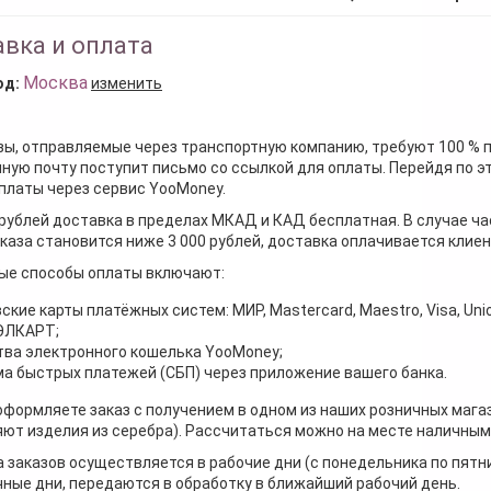
вка и оплата
Москва
од:
изменить
зы, отправляемые через транспортную компанию, требуют 100 % 
ную почту поступит письмо со ссылкой для оплаты. Перейдя по э
платы через сервис YooMoney.
 рублей доставка в пределах МКАД и КАД бесплатная. В случае ча
каза становится ниже 3 000 рублей, доставка оплачивается клие
ые способы оплаты включают:
ские карты платёжных систем: МИР, Mastercard, Maestro, Visa, Unio
 ЭЛКАРТ;
ва электронного кошелька YooMoney;
а быстрых платежей (СБП) через приложение вашего банка.
оформляете заказ с получением в одном из наших розничных мага
ют изделия из серебра). Рассчитаться можно на месте наличными
 заказов осуществляется в рабочие дни (с понедельника по пятн
ные дни, передаются в обработку в ближайший рабочий день.