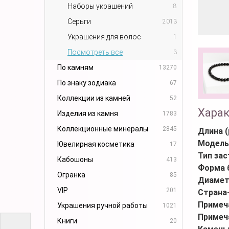
Наборы украшений
8
Серьги
2013
Украшения для волос
1
Посмотреть все
3
По камням
13270
По знаку зодиака
67
Коллекции из камней
52
Хара
Изделия из камня
1783
Коллекционные минералы
2845
Длина (
Модель
Ювелирная косметика
17
Тип за
Кабошоны
413
Форма 
Огранка
85
Диамет
VIP
201
Страна
Примеч
Украшения ручной работы
1021
Примеч
Книги
20