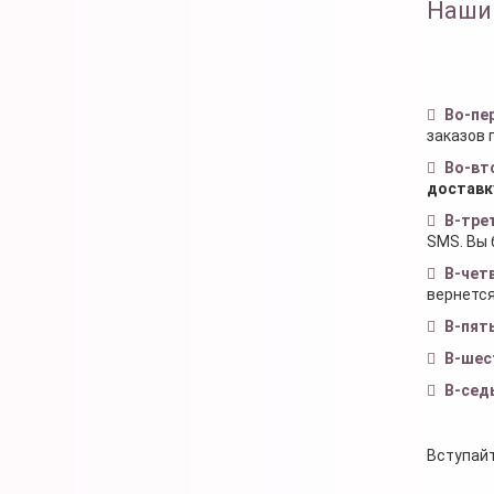
Наши
Во-пе
заказов 
Во-вт
доставк
В-тре
SMS. Вы 
В-чет
вернется
В-пят
В-шес
В-сед
Вступайт