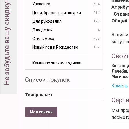
Камень
Не забудьте вашу скидку!
Упаковка
594
Атрибу
Цепи, браслеты и шнурки
214
Стран
Общий 
Для рукоделия
190
Для детей
4
В связи
Стиль Бохо
755
могут н
Новый год и Рождество
157
Свой
Камни по знакам зодиака
Знак зо
Лечебны
Магичес
Список покупок
Камень 
Товаров нет
Серт
Мы прод
Мои списки
посмот