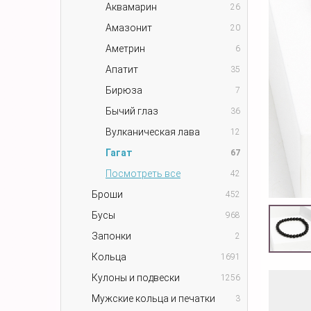
Аквамарин
26
Амазонит
20
Аметрин
6
Апатит
35
Бирюза
7
Бычий глаз
36
Вулканическая лава
12
Гагат
67
Посмотреть все
42
Броши
452
Бусы
968
Запонки
2
Кольца
1691
Кулоны и подвески
1256
Мужские кольца и печатки
3