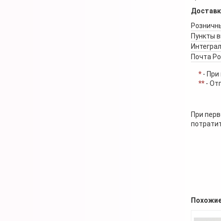
Доставк
Розничны
Пункты 
Интеграл
Почта Р
*
- При
**
- От
При перв
потратит
Похожие