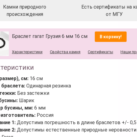
Камни природного
Есть сертификаты на к
происхождения
от МГУ
Браслет гагат Грузия 6 мм 16 см
В корзину!
Характеристики
Свойства камня
Сертификаты
Наши пр
ктеристики
размер), см:
16 см
 браслета:
Одинарная резинка
стежки:
Без застежки
бусины:
Шарик
р бусины, мм:
6 мм
-изготовитель:
Россия
ание 1:
Допустима погрешность в длине браслетов +/- 0,5
ание 2:
Допустимы естественные природные неровности 