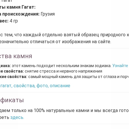
:
Гагат
ты камня Гагат:
а происхождения:
Грузия
вес:
4 гр
 с тем, что каждый отдельно взятый образец природного 
езначительно отличаться от изображения на сайте.
ства камня
диака:
этот камень подходит нескольким знакам зодиака.
Узнайте
е свойства:
снятие стресса и нервного напряжения
кие свойства:
самый мощный камень для защиты от сглаза и пор
гагат, свойства, фото, описание
ификаты
аем только на 100% натуральные камни и мы всегда гот
реть
здесь.