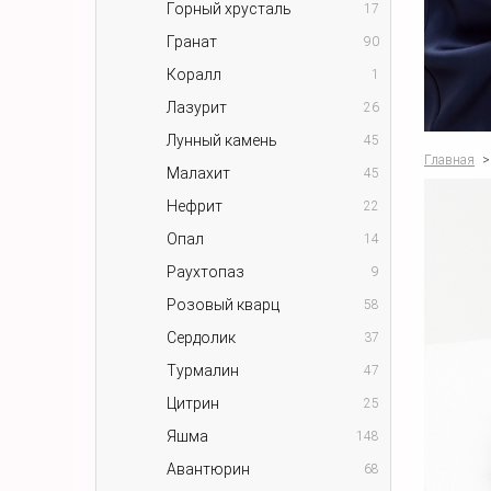
Горный хрусталь
17
Гранат
90
Коралл
1
Лазурит
26
Лунный камень
45
Главная
>
Малахит
45
Нефрит
22
Опал
14
Раухтопаз
9
Розовый кварц
58
Сердолик
37
Турмалин
47
Цитрин
25
Яшма
148
Авантюрин
68