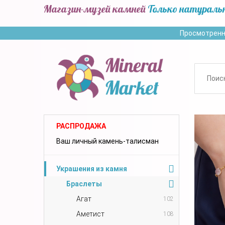
Магазин-музей камней
Только натураль
Просмотренн
РАСПРОДАЖА
Ваш личный камень-талисман
Украшения из камня
Браслеты
Агат
102
Аметист
108