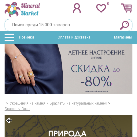
0
Новинки
Оплата и доставка
Магазины
>
Украшения из камня
>
Браслеты из натуральных камней
>
Браслеты Гагат