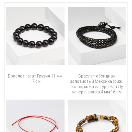
Браслет гагат Грузия 11 мм
Браслет обсидиан
17 см
золотистый Мексика (биж.
сплав, кожа натур.) Чан Лу
чокер огранка 4 мм 16 см
(регулируемый)